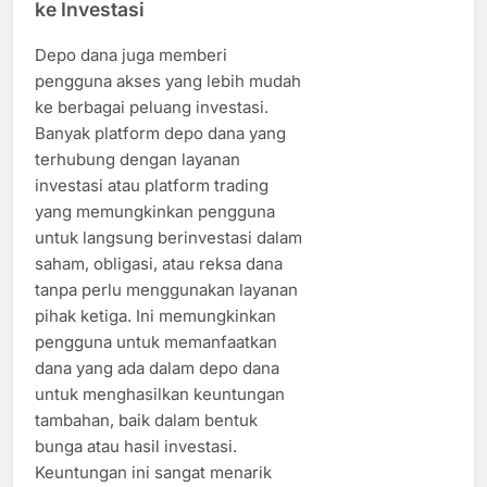
ke Investasi
Depo dana juga memberi
pengguna akses yang lebih mudah
ke berbagai peluang investasi.
Banyak platform depo dana yang
terhubung dengan layanan
investasi atau platform trading
yang memungkinkan pengguna
untuk langsung berinvestasi dalam
saham, obligasi, atau reksa dana
tanpa perlu menggunakan layanan
pihak ketiga. Ini memungkinkan
pengguna untuk memanfaatkan
dana yang ada dalam depo dana
untuk menghasilkan keuntungan
tambahan, baik dalam bentuk
bunga atau hasil investasi.
Keuntungan ini sangat menarik