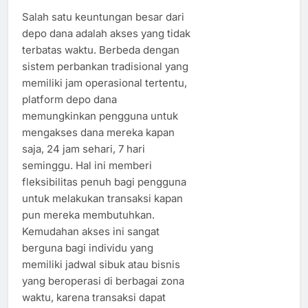
Salah satu keuntungan besar dari
depo dana adalah akses yang tidak
terbatas waktu. Berbeda dengan
sistem perbankan tradisional yang
memiliki jam operasional tertentu,
platform depo dana
memungkinkan pengguna untuk
mengakses dana mereka kapan
saja, 24 jam sehari, 7 hari
seminggu. Hal ini memberi
fleksibilitas penuh bagi pengguna
untuk melakukan transaksi kapan
pun mereka membutuhkan.
Kemudahan akses ini sangat
berguna bagi individu yang
memiliki jadwal sibuk atau bisnis
yang beroperasi di berbagai zona
waktu, karena transaksi dapat