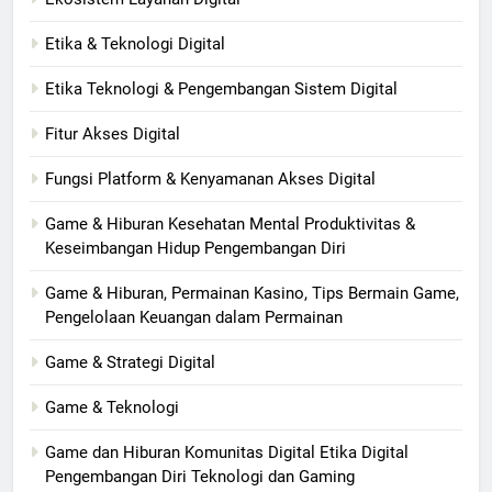
Etika & Teknologi Digital
Etika Teknologi & Pengembangan Sistem Digital
Fitur Akses Digital
Fungsi Platform & Kenyamanan Akses Digital
Game & Hiburan Kesehatan Mental Produktivitas &
Keseimbangan Hidup Pengembangan Diri
Game & Hiburan, Permainan Kasino, Tips Bermain Game,
Pengelolaan Keuangan dalam Permainan
Game & Strategi Digital
Game & Teknologi
Game dan Hiburan Komunitas Digital Etika Digital
Pengembangan Diri Teknologi dan Gaming