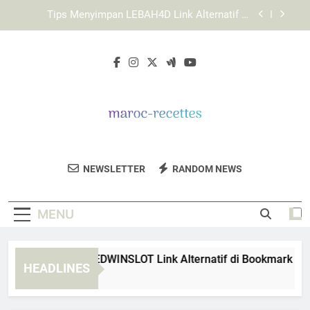
Skip
Cara Mengatasi Tampilan Kosong pada Halaman
to
KAYA787 Alternatif
content
Cara Menyimpan Halaman KAYA787 Alternatif
secara Aman di Browser
Tips Menyimpan EDWINSLOT Link Alternatif di
Bookmark Browser secara Aman dan Teratur
Tips Menyimpan LEBAH4D Link Alternatif di
Bookmark Browser secara Aman dan Teratur
Cara Mengatasi Tampilan Kosong pada Halaman
KAYA787 Alternatif
Maroc Recettes
Temukan Resep Tradisional Maroko Yang
Cara Menyimpan Halaman KAYA787 Alternatif
NEWSLETTER
RANDOM NEWS
secara Aman di Browser
Lezat Di Maroc Recettes.
MENU
ps Menyimpan EDWINSLOT Link Alternatif di Bookmark Browse
HEADLINES
Weeks Ago