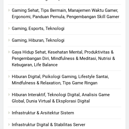
Gaming Sehat, Tips Bermain, Manajemen Waktu Gamer,
Ergonomi, Panduan Pemula, Pengembangan Skill Gamer
Gaming, Esports, Teknologi
Gaming, Hiburan, Teknologi
Gaya Hidup Sehat, Kesehatan Mental, Produktivitas &
Pengembangan Diri, Mindfulness & Meditasi, Nutrisi &
Kebugaran, Life Balance
Hiburan Digital, Psikologi Gaming, Lifestyle Santai,
Mindfulness & Relaxation, Tips Game Ringan
Hiburan Interaktif, Teknologi Digital, Analisis Game
Global, Dunia Virtual & Eksplorasi Digital
Infrastruktur & Arsitektur Sistem
Infrastruktur Digital & Stabilitas Server