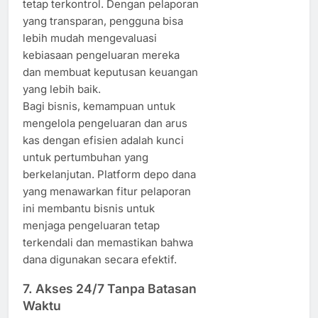
tetap terkontrol. Dengan pelaporan
yang transparan, pengguna bisa
lebih mudah mengevaluasi
kebiasaan pengeluaran mereka
dan membuat keputusan keuangan
yang lebih baik.
Bagi bisnis, kemampuan untuk
mengelola pengeluaran dan arus
kas dengan efisien adalah kunci
untuk pertumbuhan yang
berkelanjutan. Platform depo dana
yang menawarkan fitur pelaporan
ini membantu bisnis untuk
menjaga pengeluaran tetap
terkendali dan memastikan bahwa
dana digunakan secara efektif.
7.
Akses 24/7 Tanpa Batasan
Waktu