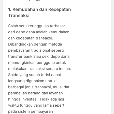
1.
Kemudahan dan Kecepatan
Transaksi
Salah satu keunggulan terbesar
dari depo dana adalah kemudahan
dan kecepatan transaksi.
Dibandingkan dengan metode
pembayaran tradisional seperti
transfer bank atau cek, depo dana
memungkinkan pengguna untuk
melakukan transaksi secara instan.
Saldo yang sudah terisi dapat
langsung digunakan untuk
berbagai jenis transaksi, mulai dari
pembelian barang dan layanan
hingga investasi. Tidak ada lagi
waktu tunggu yang lama seperti
pada sistem pembayaran