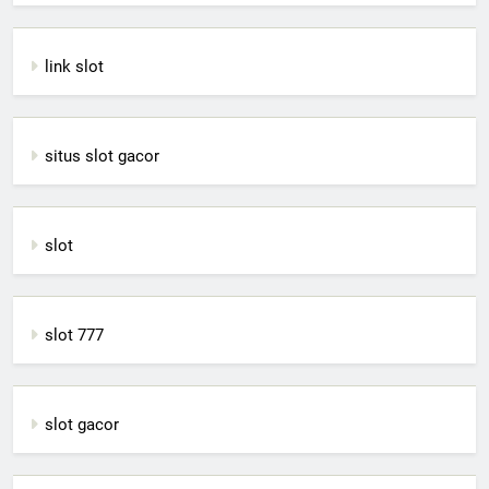
link slot
situs slot gacor
slot
slot 777
slot gacor