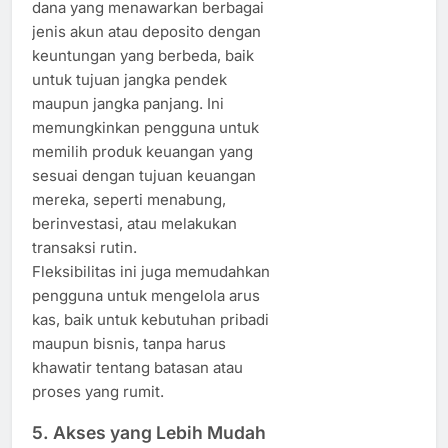
dana yang menawarkan berbagai
jenis akun atau deposito dengan
keuntungan yang berbeda, baik
untuk tujuan jangka pendek
maupun jangka panjang. Ini
memungkinkan pengguna untuk
memilih produk keuangan yang
sesuai dengan tujuan keuangan
mereka, seperti menabung,
berinvestasi, atau melakukan
transaksi rutin.
Fleksibilitas ini juga memudahkan
pengguna untuk mengelola arus
kas, baik untuk kebutuhan pribadi
maupun bisnis, tanpa harus
khawatir tentang batasan atau
proses yang rumit.
5.
Akses yang Lebih Mudah