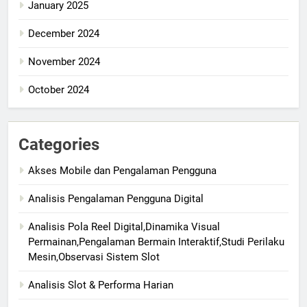
January 2025
December 2024
November 2024
October 2024
Categories
Akses Mobile dan Pengalaman Pengguna
Analisis Pengalaman Pengguna Digital
Analisis Pola Reel Digital,Dinamika Visual
Permainan,Pengalaman Bermain Interaktif,Studi Perilaku
Mesin,Observasi Sistem Slot
Analisis Slot & Performa Harian