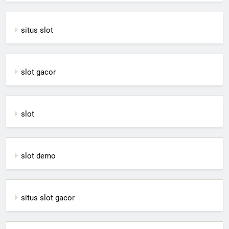
situs slot
slot gacor
slot
slot demo
situs slot gacor