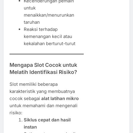
Kecenderungan pemain
untuk
menaikkan/menurunkan
taruhan
Reaksi terhadap
kemenangan kecil atau
kekalahan berturut-turut
Mengapa Slot Cocok untuk
Melatih Identifikasi Risiko?
Slot memiliki beberapa
karakteristik yang membuatnya
cocok sebagai
alat latihan mikro
untuk memahami dan mengenali
risiko:
Siklus cepat dan hasil
instan