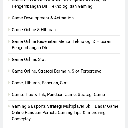
Pengembangan Diri Teknologi dan Gaming
Game Development & Animation
Game Online & Hiburan
Game Online Kesehatan Mental Teknologi & Hiburan
Pengembangan Diri
Game Online, Slot
Game Online, Strategi Bermain, Slot Terpercaya
Game, Hiburan, Panduan, Slot
Game, Tips & Trik, Panduan Game, Strategi Game
Gaming & Esports Strategi Multiplayer Skill Dasar Game
Online Panduan Pemula Gaming Tips & Improving
Gameplay