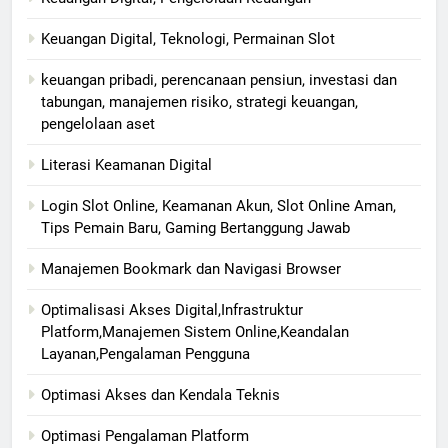
Keuangan Digital, Teknologi, Permainan Slot
keuangan pribadi, perencanaan pensiun, investasi dan
tabungan, manajemen risiko, strategi keuangan,
pengelolaan aset
Literasi Keamanan Digital
Login Slot Online, Keamanan Akun, Slot Online Aman,
Tips Pemain Baru, Gaming Bertanggung Jawab
Manajemen Bookmark dan Navigasi Browser
Optimalisasi Akses Digital,Infrastruktur
Platform,Manajemen Sistem Online,Keandalan
Layanan,Pengalaman Pengguna
Optimasi Akses dan Kendala Teknis
Optimasi Pengalaman Platform