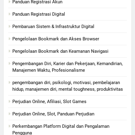
Panduan Registrasi Akun
Panduan Registrasi Digital
Pembaruan Sistem & Infrastruktur Digital
Pengelolaan Bookmark dan Akses Browser
Pengelolaan Bookmark dan Keamanan Navigasi
Pengembangan Diri, Karier dan Pekerjaan, Kemandirian,
Manajemen Waktu, Profesionalisme
pengembangan diri, psikologi, motivasi, pembelajaran
hidup, manajemen diri, mental toughness, produktivitas
Perjudian Online, Afiliasi, Slot Games
Perjudian Online, Slot, Panduan Perjudian
Perkembangan Platform Digital dan Pengalaman
Pengguna