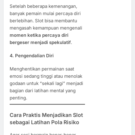
Setelah beberapa kemenangan,
banyak pemain mulai percaya diri
berlebihan. Slot bisa membantu
mengasah kemampuan mengenali
momen ketika percaya diri
bergeser menjadi spekulatif
.
4.
Pengendalian Diri
Menghentikan permainan saat
emosi sedang tinggi atau menolak
godaan untuk “sekali lagi” menjadi
bagian dari latihan mental yang
penting.
Cara Praktis Menjadikan Slot
sebagai Latihan Pola Risiko
Agar sesi bermain benar-benar