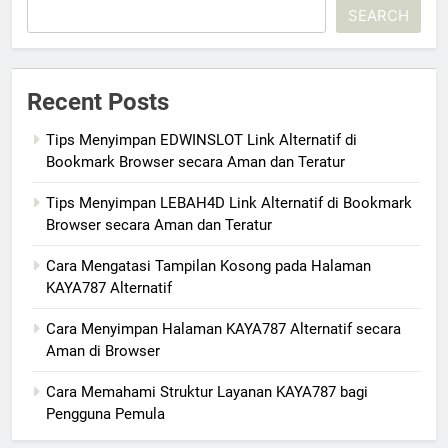
SEARCH
Recent Posts
Tips Menyimpan EDWINSLOT Link Alternatif di
Bookmark Browser secara Aman dan Teratur
Tips Menyimpan LEBAH4D Link Alternatif di Bookmark
Browser secara Aman dan Teratur
Cara Mengatasi Tampilan Kosong pada Halaman
KAYA787 Alternatif
Cara Menyimpan Halaman KAYA787 Alternatif secara
Aman di Browser
Cara Memahami Struktur Layanan KAYA787 bagi
Pengguna Pemula