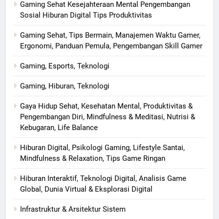
Gaming Sehat Kesejahteraan Mental Pengembangan
Sosial Hiburan Digital Tips Produktivitas
Gaming Sehat, Tips Bermain, Manajemen Waktu Gamer,
Ergonomi, Panduan Pemula, Pengembangan Skill Gamer
Gaming, Esports, Teknologi
Gaming, Hiburan, Teknologi
Gaya Hidup Sehat, Kesehatan Mental, Produktivitas &
Pengembangan Diri, Mindfulness & Meditasi, Nutrisi &
Kebugaran, Life Balance
Hiburan Digital, Psikologi Gaming, Lifestyle Santai,
Mindfulness & Relaxation, Tips Game Ringan
Hiburan Interaktif, Teknologi Digital, Analisis Game
Global, Dunia Virtual & Eksplorasi Digital
Infrastruktur & Arsitektur Sistem