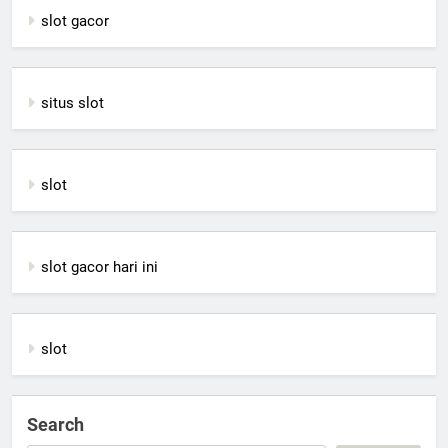
slot gacor
situs slot
slot
slot gacor hari ini
slot
Search