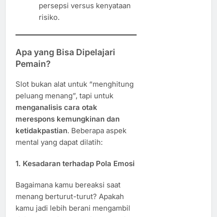
persepsi versus kenyataan
risiko.
Apa yang Bisa Dipelajari
Pemain?
Slot bukan alat untuk “menghitung
peluang menang”, tapi untuk
menganalisis cara otak
merespons kemungkinan dan
ketidakpastian
. Beberapa aspek
mental yang dapat dilatih:
1.
Kesadaran terhadap Pola Emosi
Bagaimana kamu bereaksi saat
menang berturut-turut? Apakah
kamu jadi lebih berani mengambil