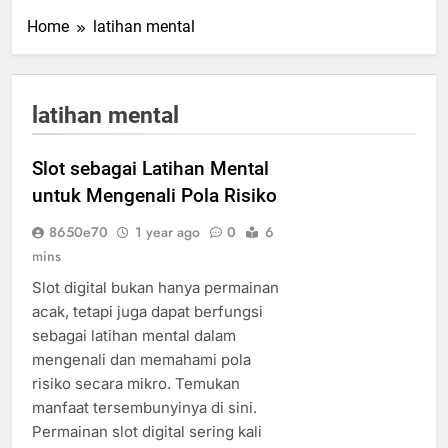
Home
latihan mental
latihan mental
Slot sebagai Latihan Mental
untuk Mengenali Pola Risiko
8650e70
1 year ago
0
6
mins
Slot digital bukan hanya permainan
acak, tetapi juga dapat berfungsi
sebagai latihan mental dalam
mengenali dan memahami pola
risiko secara mikro. Temukan
manfaat tersembunyinya di sini.
Permainan slot digital sering kali