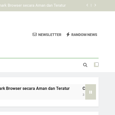
mark Browser secara Aman dan Teratur
ong pada Halaman KAYA787 Alternatif
7 Alternatif secara Aman di Browser
NEWSLETTER
RANDOM NEWS
ark Browser secara Aman dan Teratur
mark Browser secara Aman dan Teratur
ong pada Halaman KAYA787 Alternatif
7 Alternatif secara Aman di Browser
 secara Aman dan Teratur
Cara Mengatasi Tampilan Kos
3 Weeks Ago