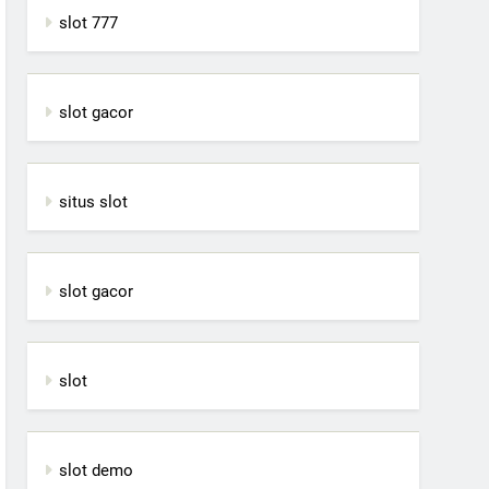
slot 777
slot gacor
situs slot
slot gacor
slot
slot demo