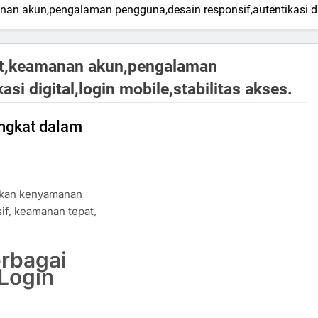
an akun,pengalaman pengguna,desain responsif,autentikasi digi
at,keamanan akun,pengalaman
si digital,login mobile,stabilitas akses.
ngkat dalam
rkan kenyamanan
if, keamanan tepat,
rbagai
Login