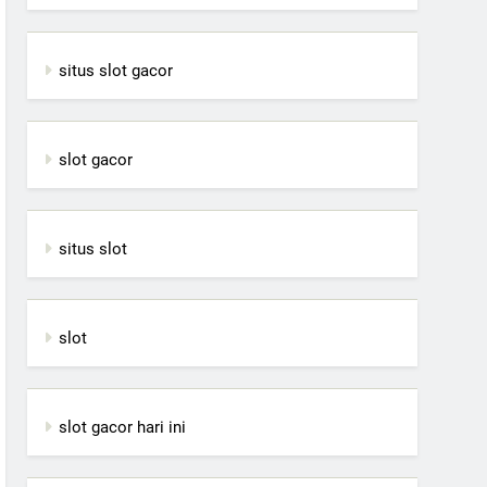
situs slot gacor
slot gacor
situs slot
slot
slot gacor hari ini