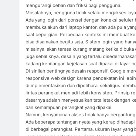
mengurangi beban dan friksi bagi pengguna.
Masalahnya, pengguna tidak selalu mengakses layan
Ada yang login dari ponsel dengan koneksi seluler 
membuka akun dari laptop kantor, dan ada pula ya
saat bepergian. Perbedaan konteks ini membuat k
bisa disamakan begitu saja. Sistem login yang han
misalnya, akan terasa kurang matang ketika dibuka di
juga sebaliknya, desain yang terlalu disederhanaka
kadang kehilangan kejelasan saat dipakai di layar be
Di sinilah pentingnya desain responsif. Google m
responsive web design karena pendekatan ini lebi
diimplementasikan dan dipelihara, sekaligus mem
lintas perangkat menjadi lebih konsisten. Prinsip r
dasarnya adalah menyesuaikan tata letak dengan 
dan kemampuan perangkat yang dipakai.
Namun, kenyamanan akses tidak hanya bergantung p
Ada beberapa tantangan nyata yang kerap dihadapi
di berbagai perangkat. Pertama, ukuran layar yang