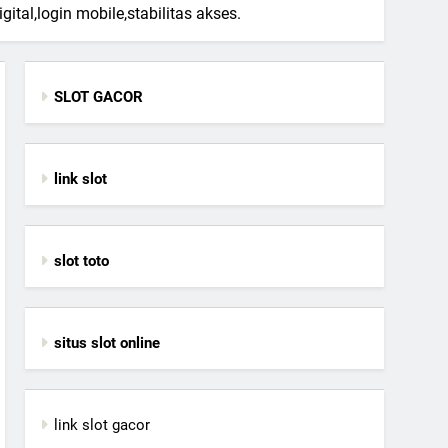
tal,login mobile,stabilitas akses.
SLOT GACOR
link slot
slot toto
situs slot online
link slot gacor