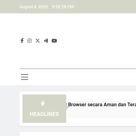
Skip
August 6, 2026
9:58:29 PM
to
content
Mar
Temukan R
natif di Bookmark Browser secara Aman dan Teratur
Ti
2 
HEADLINES