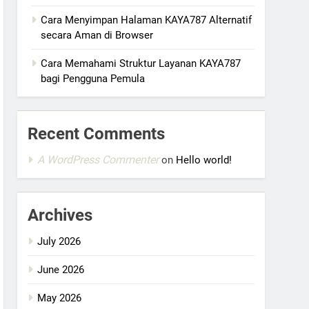
Cara Menyimpan Halaman KAYA787 Alternatif
secara Aman di Browser
Cara Memahami Struktur Layanan KAYA787
bagi Pengguna Pemula
Recent Comments
A WordPress Commenter
on
Hello world!
Archives
July 2026
June 2026
May 2026