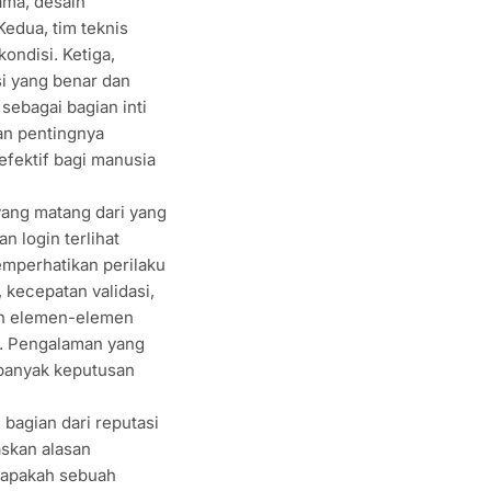
tama, desain
edua, tim teknis
ondisi. Ketiga,
si yang benar dan
sebagai bagian inti
an pentingnya
 efektif bagi manusia
yang matang dari yang
 login terlihat
emperhatikan perilaku
 kecepatan validasi,
alah elemen-elemen
. Pengalaman yang
i banyak keputusan
 bagian dari reputasi
askan alasan
 apakah sebuah