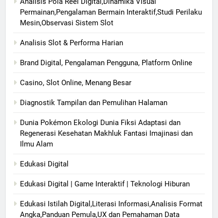
Analisis Pola Reel Digital,Dinamika Visual
Permainan,Pengalaman Bermain Interaktif,Studi Perilaku
Mesin,Observasi Sistem Slot
Analisis Slot & Performa Harian
Brand Digital, Pengalaman Pengguna, Platform Online
Casino, Slot Online, Menang Besar
Diagnostik Tampilan dan Pemulihan Halaman
Dunia Pokémon Ekologi Dunia Fiksi Adaptasi dan
Regenerasi Kesehatan Makhluk Fantasi Imajinasi dan
Ilmu Alam
Edukasi Digital
Edukasi Digital | Game Interaktif | Teknologi Hiburan
Edukasi Istilah Digital,Literasi Informasi,Analisis Format
Angka,Panduan Pemula,UX dan Pemahaman Data