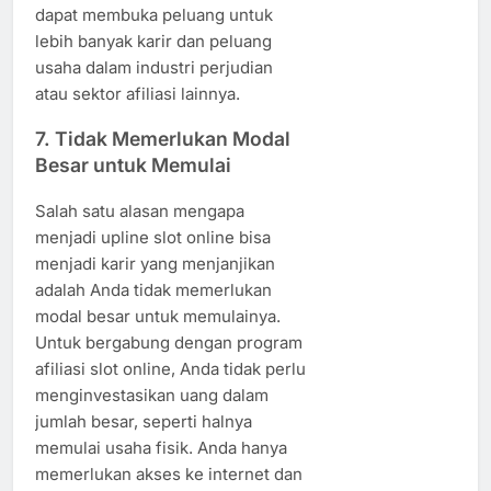
dapat membuka peluang untuk
lebih banyak karir dan peluang
usaha dalam industri perjudian
atau sektor afiliasi lainnya.
7. Tidak Memerlukan Modal
Besar untuk Memulai
Salah satu alasan mengapa
menjadi upline slot online bisa
menjadi karir yang menjanjikan
adalah Anda tidak memerlukan
modal besar untuk memulainya.
Untuk bergabung dengan program
afiliasi slot online, Anda tidak perlu
menginvestasikan uang dalam
jumlah besar, seperti halnya
memulai usaha fisik. Anda hanya
memerlukan akses ke internet dan