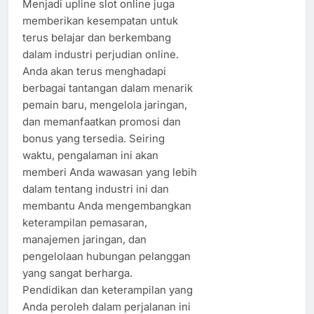
Menjadi upline slot online juga
memberikan kesempatan untuk
terus belajar dan berkembang
dalam industri perjudian online.
Anda akan terus menghadapi
berbagai tantangan dalam menarik
pemain baru, mengelola jaringan,
dan memanfaatkan promosi dan
bonus yang tersedia. Seiring
waktu, pengalaman ini akan
memberi Anda wawasan yang lebih
dalam tentang industri ini dan
membantu Anda mengembangkan
keterampilan pemasaran,
manajemen jaringan, dan
pengelolaan hubungan pelanggan
yang sangat berharga.
Pendidikan dan keterampilan yang
Anda peroleh dalam perjalanan ini