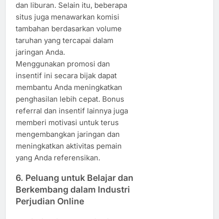
dan liburan. Selain itu, beberapa
situs juga menawarkan komisi
tambahan berdasarkan volume
taruhan yang tercapai dalam
jaringan Anda.
Menggunakan promosi dan
insentif ini secara bijak dapat
membantu Anda meningkatkan
penghasilan lebih cepat. Bonus
referral dan insentif lainnya juga
memberi motivasi untuk terus
mengembangkan jaringan dan
meningkatkan aktivitas pemain
yang Anda referensikan.
6. Peluang untuk Belajar dan
Berkembang dalam Industri
Perjudian Online