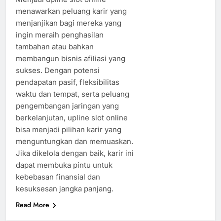
menawarkan peluang karir yang
menjanjikan bagi mereka yang
ingin meraih penghasilan
tambahan atau bahkan
membangun bisnis afiliasi yang
sukses. Dengan potensi
pendapatan pasif, fleksibilitas
waktu dan tempat, serta peluang
pengembangan jaringan yang
berkelanjutan, upline slot online
bisa menjadi pilihan karir yang
menguntungkan dan memuaskan.
Jika dikelola dengan baik, karir ini
dapat membuka pintu untuk
kebebasan finansial dan
kesuksesan jangka panjang.
Read More