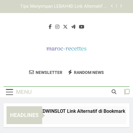
Skip
Cara Mengatasi Tampilan Kosong pada Halaman
to
KAYA787 Alternatif
content
Cara Menyimpan Halaman KAYA787 Alternatif
secara Aman di Browser
Tips Menyimpan EDWINSLOT Link Alternatif di
Bookmark Browser secara Aman dan Teratur
Tips Menyimpan LEBAH4D Link Alternatif di
Bookmark Browser secara Aman dan Teratur
Cara Mengatasi Tampilan Kosong pada Halaman
KAYA787 Alternatif
Maroc Recettes
Temukan Resep Tradisional Maroko Yang
Cara Menyimpan Halaman KAYA787 Alternatif
NEWSLETTER
RANDOM NEWS
secara Aman di Browser
Lezat Di Maroc Recettes.
MENU
ps Menyimpan EDWINSLOT Link Alternatif di Bookmark Browse
HEADLINES
eeks Ago