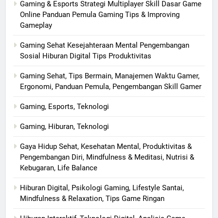
Gaming & Esports Strategi Multiplayer Skill Dasar Game
Online Panduan Pemula Gaming Tips & Improving
Gameplay
Gaming Sehat Kesejahteraan Mental Pengembangan
Sosial Hiburan Digital Tips Produktivitas
Gaming Sehat, Tips Bermain, Manajemen Waktu Gamer,
Ergonomi, Panduan Pemula, Pengembangan Skill Gamer
Gaming, Esports, Teknologi
Gaming, Hiburan, Teknologi
Gaya Hidup Sehat, Kesehatan Mental, Produktivitas &
Pengembangan Diri, Mindfulness & Meditasi, Nutrisi &
Kebugaran, Life Balance
Hiburan Digital, Psikologi Gaming, Lifestyle Santai,
Mindfulness & Relaxation, Tips Game Ringan