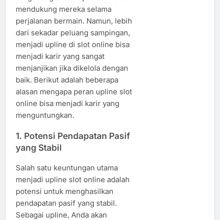
mendukung mereka selama
perjalanan bermain. Namun, lebih
dari sekadar peluang sampingan,
menjadi upline di slot online bisa
menjadi karir yang sangat
menjanjikan jika dikelola dengan
baik. Berikut adalah beberapa
alasan mengapa peran upline slot
online bisa menjadi karir yang
menguntungkan.
1. Potensi Pendapatan Pasif
yang Stabil
Salah satu keuntungan utama
menjadi upline slot online adalah
potensi untuk menghasilkan
pendapatan pasif yang stabil.
Sebagai upline, Anda akan