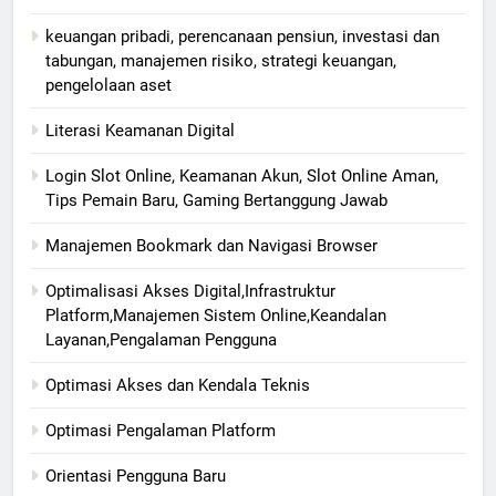
keuangan pribadi, perencanaan pensiun, investasi dan
tabungan, manajemen risiko, strategi keuangan,
pengelolaan aset
Literasi Keamanan Digital
Login Slot Online, Keamanan Akun, Slot Online Aman,
Tips Pemain Baru, Gaming Bertanggung Jawab
Manajemen Bookmark dan Navigasi Browser
Optimalisasi Akses Digital,Infrastruktur
Platform,Manajemen Sistem Online,Keandalan
Layanan,Pengalaman Pengguna
Optimasi Akses dan Kendala Teknis
Optimasi Pengalaman Platform
Orientasi Pengguna Baru