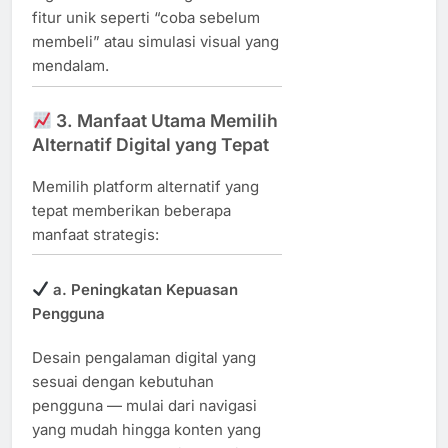
fitur unik seperti “coba sebelum
membeli” atau simulasi visual yang
mendalam.
3. Manfaat Utama Memilih
Alternatif Digital yang Tepat
Memilih platform alternatif yang
tepat memberikan beberapa
manfaat strategis:
a.
Peningkatan Kepuasan
Pengguna
Desain pengalaman digital yang
sesuai dengan kebutuhan
pengguna — mulai dari navigasi
yang mudah hingga konten yang