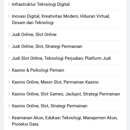
Infrastruktur Teknologi Digital
Inovasi Digital, Kreativitas Modern, Hiburan Virtual,
Desain dan Teknologi
Judi Online, Slot Online
Judi Online, Slot, Strategi Permainan
Judi Slot Online, Teknologi Perjudian, Platform Judi
Kasino & Psikologi Pemain
Kasino Online, Mesin Slot, Permainan Kasino
Kasino Online, Slot Games, Jackpot, Strategi Permainan
Kasino Online, Slot, Strategi Permainan
Keamanan Akun, Edukasi Teknologi, Manajemen Akun,
Proteksi Data