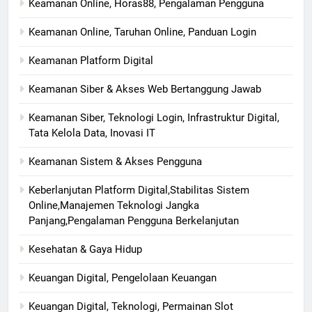
Keamanan Online, Horas88, Pengalaman Pengguna
Keamanan Online, Taruhan Online, Panduan Login
Keamanan Platform Digital
Keamanan Siber & Akses Web Bertanggung Jawab
Keamanan Siber, Teknologi Login, Infrastruktur Digital,
Tata Kelola Data, Inovasi IT
Keamanan Sistem & Akses Pengguna
Keberlanjutan Platform Digital,Stabilitas Sistem
Online,Manajemen Teknologi Jangka
Panjang,Pengalaman Pengguna Berkelanjutan
Kesehatan & Gaya Hidup
Keuangan Digital, Pengelolaan Keuangan
Keuangan Digital, Teknologi, Permainan Slot