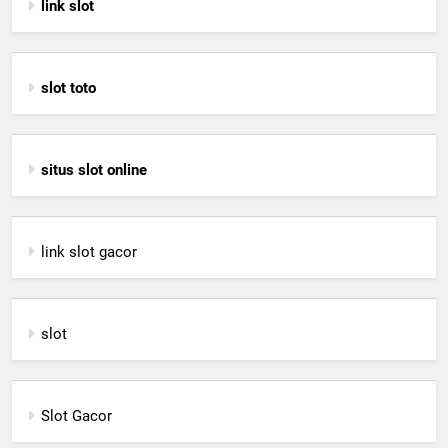
link slot
slot toto
situs slot online
link slot gacor
slot
Slot Gacor