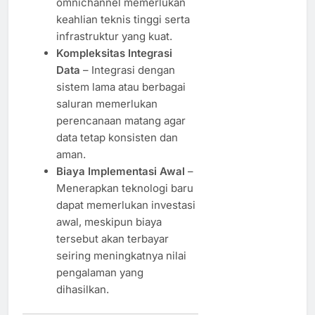
omnichannel memerlukan
keahlian teknis tinggi serta
infrastruktur yang kuat.
Kompleksitas Integrasi
Data
– Integrasi dengan
sistem lama atau berbagai
saluran memerlukan
perencanaan matang agar
data tetap konsisten dan
aman.
Biaya Implementasi Awal
–
Menerapkan teknologi baru
dapat memerlukan investasi
awal, meskipun biaya
tersebut akan terbayar
seiring meningkatnya nilai
pengalaman yang
dihasilkan.