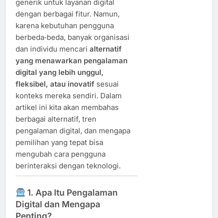
generik untuk layanan digital
dengan berbagai fitur. Namun,
karena kebutuhan pengguna
berbeda‑beda, banyak organisasi
dan individu mencari
alternatif
yang menawarkan pengalaman
digital yang lebih unggul,
fleksibel, atau inovatif
sesuai
konteks mereka sendiri. Dalam
artikel ini kita akan membahas
berbagai alternatif, tren
pengalaman digital, dan mengapa
pemilihan yang tepat bisa
mengubah cara pengguna
berinteraksi dengan teknologi.
1. Apa Itu Pengalaman
Digital dan Mengapa
Penting?