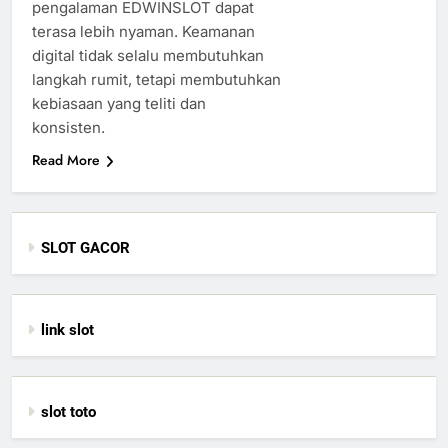
pengalaman EDWINSLOT dapat
terasa lebih nyaman. Keamanan
digital tidak selalu membutuhkan
langkah rumit, tetapi membutuhkan
kebiasaan yang teliti dan
konsisten.
Read More
SLOT GACOR
link slot
slot toto