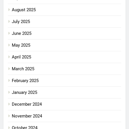
August 2025
July 2025
June 2025
May 2025
April 2025
March 2025
February 2025
January 2025
December 2024
November 2024
October 2024