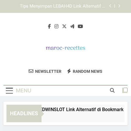
Skip
Cara Mengatasi Tampilan Kosong pada Halaman
to
KAYA787 Alternatif
content
Cara Menyimpan Halaman KAYA787 Alternatif
secara Aman di Browser
Tips Menyimpan EDWINSLOT Link Alternatif di
Bookmark Browser secara Aman dan Teratur
Tips Menyimpan LEBAH4D Link Alternatif di
Bookmark Browser secara Aman dan Teratur
Cara Mengatasi Tampilan Kosong pada Halaman
KAYA787 Alternatif
Maroc Recettes
Temukan Resep Tradisional Maroko Yang
Cara Menyimpan Halaman KAYA787 Alternatif
NEWSLETTER
RANDOM NEWS
secara Aman di Browser
Lezat Di Maroc Recettes.
MENU
ps Menyimpan EDWINSLOT Link Alternatif di Bookmark Browse
HEADLINES
Weeks Ago