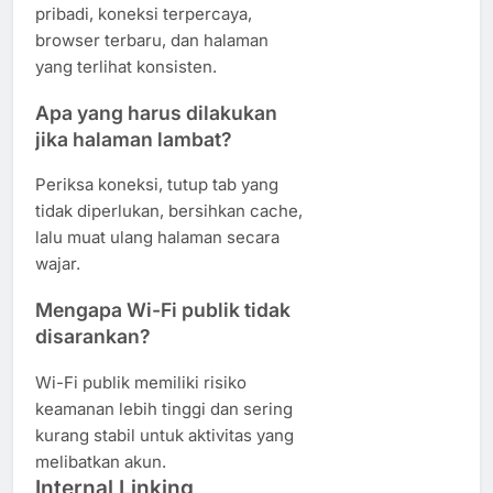
pribadi, koneksi terpercaya,
browser terbaru, dan halaman
yang terlihat konsisten.
Apa yang harus dilakukan
jika halaman lambat?
Periksa koneksi, tutup tab yang
tidak diperlukan, bersihkan cache,
lalu muat ulang halaman secara
wajar.
Mengapa Wi-Fi publik tidak
disarankan?
Wi-Fi publik memiliki risiko
keamanan lebih tinggi dan sering
kurang stabil untuk aktivitas yang
melibatkan akun.
Internal Linking