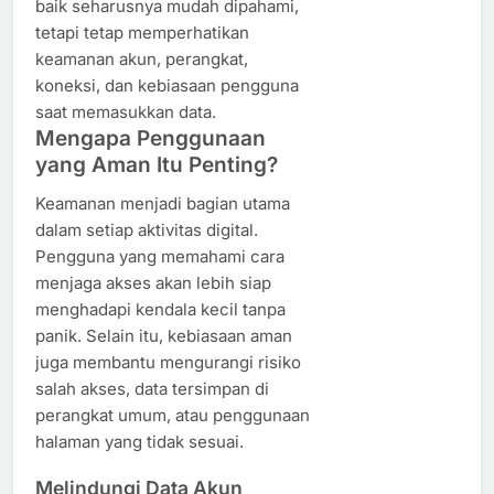
baik seharusnya mudah dipahami,
tetapi tetap memperhatikan
keamanan akun, perangkat,
koneksi, dan kebiasaan pengguna
saat memasukkan data.
Mengapa Penggunaan
yang Aman Itu Penting?
Keamanan menjadi bagian utama
dalam setiap aktivitas digital.
Pengguna yang memahami cara
menjaga akses akan lebih siap
menghadapi kendala kecil tanpa
panik. Selain itu, kebiasaan aman
juga membantu mengurangi risiko
salah akses, data tersimpan di
perangkat umum, atau penggunaan
halaman yang tidak sesuai.
Melindungi Data Akun