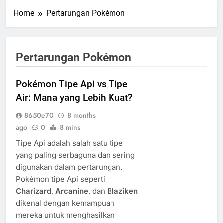
Home
Pertarungan Pokémon
Pertarungan Pokémon
Pokémon Tipe Api vs Tipe
Air: Mana yang Lebih Kuat?
8650e70
8 months
ago
0
8 mins
Tipe Api adalah salah satu tipe
yang paling serbaguna dan sering
digunakan dalam pertarungan.
Pokémon tipe Api seperti
Charizard
,
Arcanine
, dan
Blaziken
dikenal dengan kemampuan
mereka untuk menghasilkan