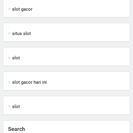
slot gacor
situs slot
slot
slot gacor hari ini
slot
Search