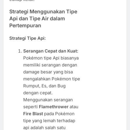
Strategi Menggunakan Tipe
Api dan Tipe Air dalam
Pertempuran
Strategi Tipe Api:
Serangan Cepat dan Kuat:
Pokémon tipe Api biasanya
memiliki serangan dengan
damage besar yang bisa
mengalahkan Pokémon tipe
Rumput, Es, dan Bug
dengan cepat.
Menggunakan serangan
seperti
Flamethrower
atau
Fire Blast
pada Pokémon
tipe yang lemah terhadap
api adalah salah satu