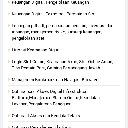
Keuangan Digital, Pengelolaan Keuangan
Keuangan Digital, Teknologi, Permainan Slot
keuangan pribadi, perencanaan pensiun, investasi dan
tabungan, manajemen risiko, strategi keuangan,
pengelolaan aset
Literasi Keamanan Digital
Login Slot Online, Keamanan Akun, Slot Online Aman,
Tips Pemain Baru, Gaming Bertanggung Jawab
Manajemen Bookmark dan Navigasi Browser
Optimalisasi Akses Digital,Infrastruktur
Platform,Manajemen Sistem Online,Keandalan
Layanan,Pengalaman Pengguna
Optimasi Akses dan Kendala Teknis
Optimasi Pengalaman Platform