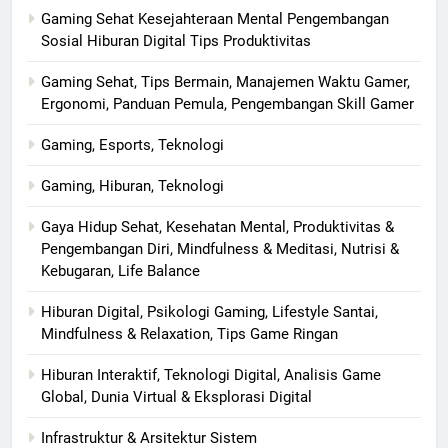
Gaming Sehat Kesejahteraan Mental Pengembangan
Sosial Hiburan Digital Tips Produktivitas
Gaming Sehat, Tips Bermain, Manajemen Waktu Gamer,
Ergonomi, Panduan Pemula, Pengembangan Skill Gamer
Gaming, Esports, Teknologi
Gaming, Hiburan, Teknologi
Gaya Hidup Sehat, Kesehatan Mental, Produktivitas &
Pengembangan Diri, Mindfulness & Meditasi, Nutrisi &
Kebugaran, Life Balance
Hiburan Digital, Psikologi Gaming, Lifestyle Santai,
Mindfulness & Relaxation, Tips Game Ringan
Hiburan Interaktif, Teknologi Digital, Analisis Game
Global, Dunia Virtual & Eksplorasi Digital
Infrastruktur & Arsitektur Sistem