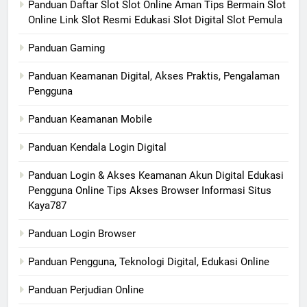
Panduan Daftar Slot Slot Online Aman Tips Bermain Slot
Online Link Slot Resmi Edukasi Slot Digital Slot Pemula
Panduan Gaming
Panduan Keamanan Digital, Akses Praktis, Pengalaman
Pengguna
Panduan Keamanan Mobile
Panduan Kendala Login Digital
Panduan Login & Akses Keamanan Akun Digital Edukasi
Pengguna Online Tips Akses Browser Informasi Situs
Kaya787
Panduan Login Browser
Panduan Pengguna, Teknologi Digital, Edukasi Online
Panduan Perjudian Online