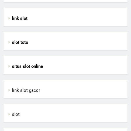
link slot
slot toto
situs slot online
link slot gacor
slot