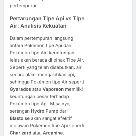
pertempuran.
Pertarungan Tipe Api vs Tipe
Air: Analisis Kekuatan
Dalam pertempuran langsung
antara Pokémon tipe Api dan
Pokémon tipe Air, keuntungan
jelas akan berada di pihak Tipe Air.
Seperti yang telah disebutkan, air
secara alami mengalahkan api,
sehingga Pokémon tipe Air seperti
Gyarados
atau
Vaporeon
memiliki
keuntungan besar terhadap
Pokémon tipe Api. Misalnya,
serangan
Hydro Pump
dari
Blastoise
akan sangat efektif
melawan Pokémon tipe Api seperti
Charizard
atau
Arcanine
.