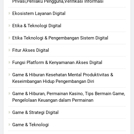
Privasi,Perilaku Pengguna,Verifikasi Informasi
Ekosistem Layanan Digital
Etika & Teknologi Digital
Etika Teknologi & Pengembangan Sistem Digital
Fitur Akses Digital
Fungsi Platform & Kenyamanan Akses Digital
Game & Hiburan Kesehatan Mental Produktivitas &
Keseimbangan Hidup Pengembangan Diri
Game & Hiburan, Permainan Kasino, Tips Bermain Game,
Pengelolaan Keuangan dalam Permainan
Game & Strategi Digital
Game & Teknologi