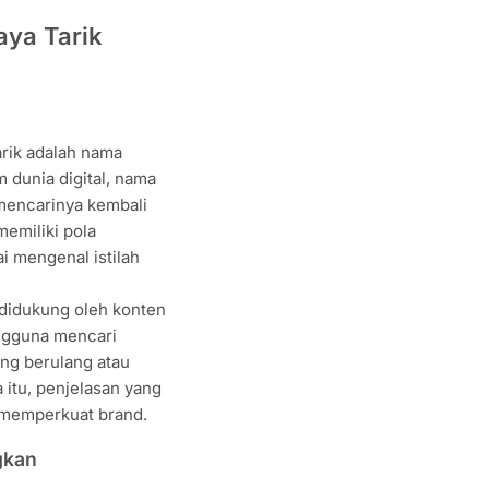
ya Tarik
rik adalah nama
 dunia digital, nama
mencarinya kembali
emiliki pola
i mengenal istilah
 didukung oleh konten
engguna mencari
ng berulang atau
 itu, penjelasan yang
m memperkuat brand.
gkan