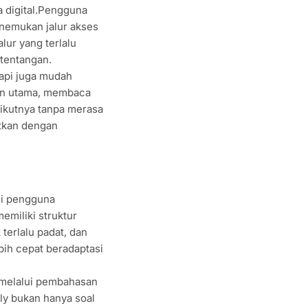
a digital.Pengguna
nemukan jalur akses
lur yang terlalu
tentangan.
tapi juga mudah
an utama, membaca
rikutnya tanpa merasa
itkan dengan
gi pengguna
miliki struktur
 terlalu padat, dan
bih cepat beradaptasi
 melalui pembahasan
ly bukan hanya soal