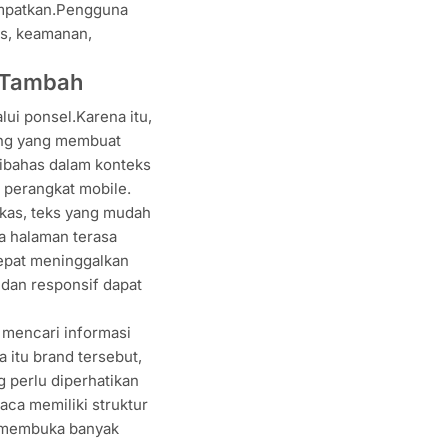
tempatkan.Pengguna
es, keamanan,
i Tambah
ui ponsel.Karena itu,
ing yang membuat
ibahas dalam konteks
i perangkat mobile.
kas, teks yang mudah
a halaman terasa
cepat meninggalkan
 dan responsif dapat
 mencari informasi
 itu brand tersebut,
 perlu diperhatikan
aca memiliki struktur
s membuka banyak