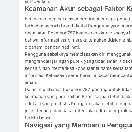
sumber lain.
Keamanan Akun sebagai Faktor 
Keamanan menjadi alasan penting mengapa pengg
terhadap sebuah brand digital.Pengguna yang me
resmi atau Pokemon787 keamanan akun biasanya i
bahwa informasi yang mereka temukan tidak memb
dipahami dengan hati-hati.
Pengguna sebaiknya membiasakan diri menggunakan
menghindari jaringan publik yang tidak aman, tida
sensitif, dan memeriksa konsistensi nama serta tam
informasi.Kebiasaan sederhana ini dapat membantu
aman.
Dalam membahas Pokemon787, penting untuk tidak
keamanan yang berlebihan.Kepercayaan lebih baik 
edukasi yang realistis.Pengguna akan lebih mengha
jelas, tenang, dan dapat diterapkan dibanding kali
terlalu besar.
Navigasi yang Membantu Penggu