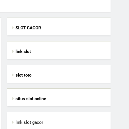
SLOT GACOR
link slot
slot toto
situs slot online
link slot gacor