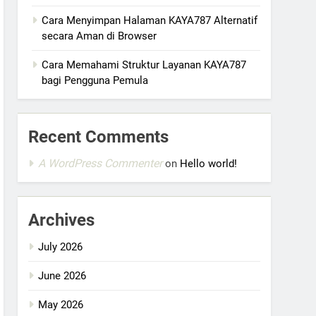
Cara Menyimpan Halaman KAYA787 Alternatif
secara Aman di Browser
Cara Memahami Struktur Layanan KAYA787
bagi Pengguna Pemula
Recent Comments
A WordPress Commenter
on
Hello world!
Archives
July 2026
June 2026
May 2026