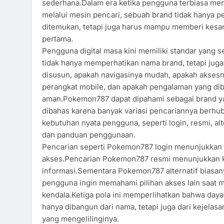
sederhana.Dalam era ketika pengguna terbiasa men
melalui mesin pencari, sebuah brand tidak hanya p
ditemukan, tetapi juga harus mampu memberi kesan 
pertama.
Pengguna digital masa kini memiliki standar yang 
tidak hanya memperhatikan nama brand, tetapi jug
disusun, apakah navigasinya mudah, apakah akses
perangkat mobile, dan apakah pengalaman yang dib
aman.Pokemon787 dapat dipahami sebagai brand y
dibahas karena banyak variasi pencariannya berh
kebutuhan nyata pengguna, seperti login, resmi, alt
dan panduan penggunaan.
Pencarian seperti Pokemon787 login menunjukkan
akses.Pencarian Pokemon787 resmi menunjukkan k
informasi.Sementara Pokemon787 alternatif biasan
pengguna ingin memahami pilihan akses lain saat 
kendala.Ketiga pola ini memperlihatkan bahwa daya 
hanya dibangun dari nama, tetapi juga dari kejelasa
yang mengelilinginya.