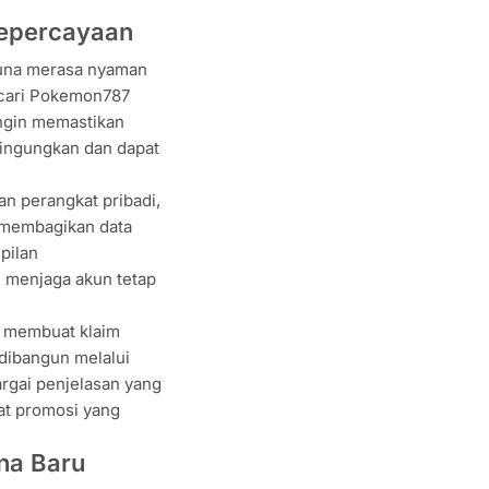
Kepercayaan
una merasa nyaman
ncari Pokemon787
ngin memastikan
ingungkan dan dapat
 perangkat pribadi,
k membagikan data
pilan
 menjaga akun tetap
 membuat klaim
dibangun melalui
rgai penjelasan yang
mat promosi yang
na Baru