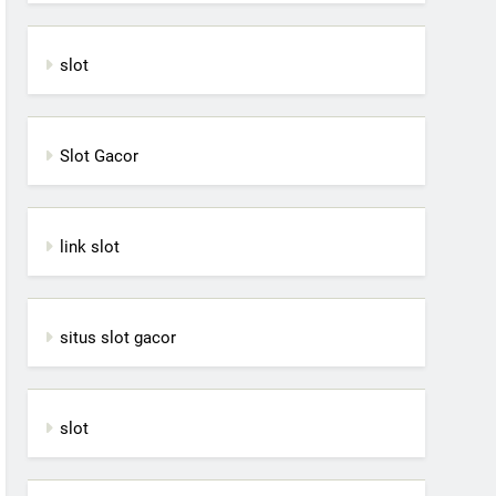
slot
Slot Gacor
link slot
situs slot gacor
slot