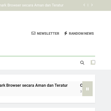
mark Browser secara Aman dan Teratur
ong pada Halaman KAYA787 Alternatif
7 Alternatif secara Aman di Browser
NEWSLETTER
RANDOM NEWS
ark Browser secara Aman dan Teratur
mark Browser secara Aman dan Teratur
ong pada Halaman KAYA787 Alternatif
7 Alternatif secara Aman di Browser
 secara Aman dan Teratur
Cara Mengatasi Tampilan Ko
3 Weeks Ago