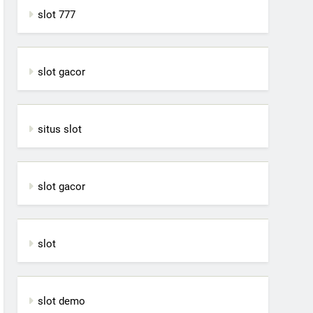
slot 777
slot gacor
situs slot
slot gacor
slot
slot demo