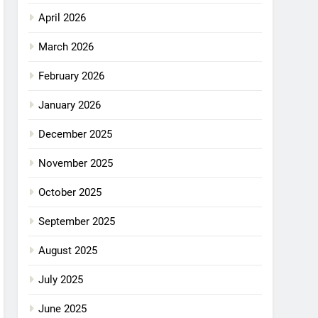
April 2026
March 2026
February 2026
January 2026
December 2025
November 2025
October 2025
September 2025
August 2025
July 2025
June 2025