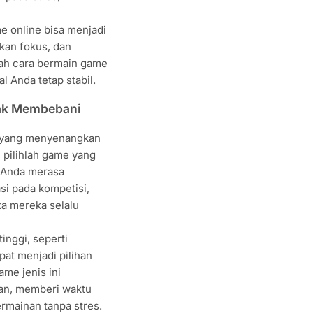
e online bisa menjadi
tkan fokus, dan
alah cara bermain game
 Anda tetap stabil.
dak Membebani
s yang menyenangkan
 pilihlah game yang
 Anda merasa
si pada kompetisi,
a mereka selalu
inggi, seperti
apat menjadi pilihan
me jenis ini
an, memberi waktu
rmainan tanpa stres.