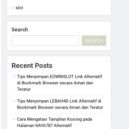
slot
Search
SEARCH
Recent Posts
Tips Menyimpan EDWINSLOT Link Alternatif
di Bookmark Browser secara Aman dan
Teratur
Tips Menyimpan LEBAH4D Link Alternatif di
Bookmark Browser secara Aman dan Teratur
Cara Mengatasi Tampilan Kosong pada
Halaman KAYA787 Alternatif