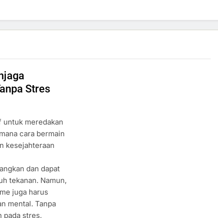
njaga
anpa Stres
if untuk meredakan
imana cara bermain
n kesejahteraan
angkan dan dapat
enuh tekanan. Namun,
ame juga harus
an mental. Tanpa
 pada stres,