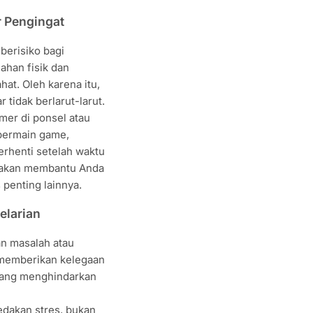
r Pengingat
berisiko bagi
ahan fisik dan
hat. Oleh karena itu,
tidak berlarut-larut.
mer di ponsel atau
 bermain game,
erhenti setelah waktu
l akan membantu Anda
 penting lainnya.
elarian
n masalah atau
 memberikan kelegaan
 yang menghindarkan
dakan stres, bukan