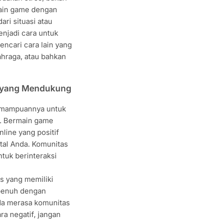
main game dengan
ri situasi atau
njadi cara untuk
encari cara lain yang
ahraga, atau bahkan
 yang Mendukung
 kemampuannya untuk
. Bermain game
ine yang positif
tal Anda. Komunitas
uk berinteraksi
s yang memiliki
 penuh dengan
nda merasa komunitas
a negatif, jangan