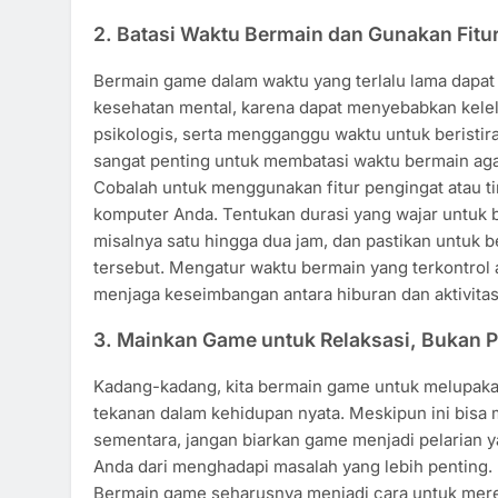
2.
Batasi Waktu Bermain dan Gunakan Fitu
Bermain game dalam waktu yang terlalu lama dapat 
kesehatan mental, karena dapat menyebabkan kelel
psikologis, serta mengganggu waktu untuk beristira
sangat penting untuk membatasi waktu bermain agar 
Cobalah untuk menggunakan fitur pengingat atau ti
komputer Anda. Tentukan durasi yang wajar untuk
misalnya satu hingga dua jam, dan pastikan untuk b
tersebut. Mengatur waktu bermain yang terkontro
menjaga keseimbangan antara hiburan dan aktivitas
3.
Mainkan Game untuk Relaksasi, Bukan P
Kadang-kadang, kita bermain game untuk melupaka
tekanan dalam kehidupan nyata. Meskipun ini bisa
sementara, jangan biarkan game menjadi pelarian
Anda dari menghadapi masalah yang lebih penting.
Bermain game seharusnya menjadi cara untuk mere