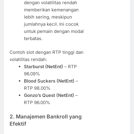
dengan volatilitas rendah
memberikan kemenangan
lebih sering, meskipun
jumlahnya kecil. Ini cocok
untuk pemain dengan modal
terbatas.
Contoh slot dengan RTP tinggi dan
volatilitas rendah:
Starburst (NetEnt)
– RTP
96.09%
Blood Suckers (NetEnt)
–
RTP 98.00%
Gonzo’s Quest (NetEnt)
–
RTP 96.00%
2.
Manajemen Bankroll yang
Efektif