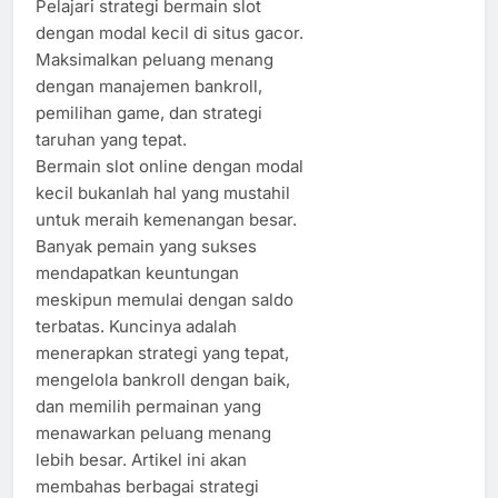
Pelajari strategi bermain slot
dengan modal kecil di situs gacor.
Maksimalkan peluang menang
dengan manajemen bankroll,
pemilihan game, dan strategi
taruhan yang tepat.
Bermain slot online dengan modal
kecil bukanlah hal yang mustahil
untuk meraih kemenangan besar.
Banyak pemain yang sukses
mendapatkan keuntungan
meskipun memulai dengan saldo
terbatas. Kuncinya adalah
menerapkan strategi yang tepat,
mengelola bankroll dengan baik,
dan memilih permainan yang
menawarkan peluang menang
lebih besar. Artikel ini akan
membahas berbagai strategi