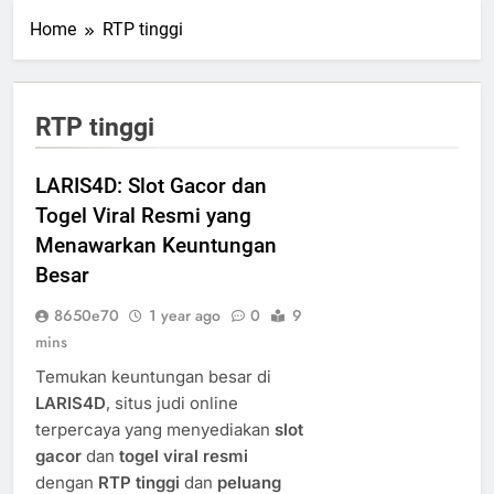
Home
RTP tinggi
RTP tinggi
LARIS4D: Slot Gacor dan
Togel Viral Resmi yang
Menawarkan Keuntungan
Besar
8650e70
1 year ago
0
9
mins
Temukan keuntungan besar di
LARIS4D
, situs judi online
terpercaya yang menyediakan
slot
gacor
dan
togel viral resmi
dengan
RTP tinggi
dan
peluang