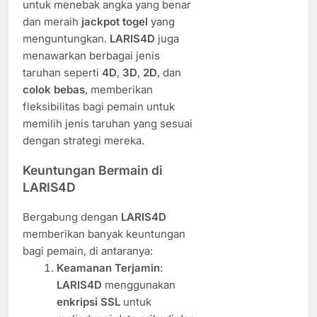
untuk menebak angka yang benar
dan meraih
jackpot togel
yang
menguntungkan.
LARIS4D
juga
menawarkan berbagai jenis
taruhan seperti
4D
,
3D
,
2D
, dan
colok bebas
, memberikan
fleksibilitas bagi pemain untuk
memilih jenis taruhan yang sesuai
dengan strategi mereka.
Keuntungan Bermain di
LARIS4D
Bergabung dengan
LARIS4D
memberikan banyak keuntungan
bagi pemain, di antaranya:
Keamanan Terjamin
:
LARIS4D
menggunakan
enkripsi SSL
untuk