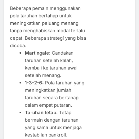
Beberapa pemain menggunakan
pola taruhan bertahap untuk
meningkatkan peluang menang
tanpa menghabiskan modal terlalu
cepat. Beberapa strategi yang bisa
dicoba:
Martingale:
Gandakan
taruhan setelah kalah,
kembali ke taruhan awal
setelah menang.
1-3-2-6:
Pola taruhan yang
meningkatkan jumlah
taruhan secara bertahap
dalam empat putaran.
Taruhan tetap:
Tetap
bermain dengan taruhan
yang sama untuk menjaga
kestabilan bankroll.