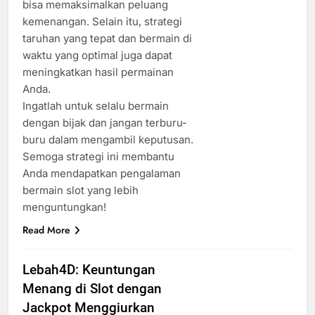
bisa memaksimalkan peluang
kemenangan. Selain itu, strategi
taruhan yang tepat dan bermain di
waktu yang optimal juga dapat
meningkatkan hasil permainan
Anda.
Ingatlah untuk selalu bermain
dengan bijak dan jangan terburu-
buru dalam mengambil keputusan.
Semoga strategi ini membantu
Anda mendapatkan pengalaman
bermain slot yang lebih
menguntungkan!
Read More
Lebah4D: Keuntungan
Menang di Slot dengan
Jackpot Menggiurkan