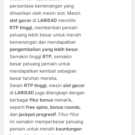
persentase kemenangan yang
dihasilkan oleh mesin slot. Mesin
slot gacor
di
LARIS4D
memiliki
RTP tinggi
, memberikan pemain
peluang lebih besar untuk meraih
kemenangan dan mendapatkan
pengembalian yang lebih besar
.
Semakin tinggi
RTP
, semakin
besar peluang pemain untuk
mendapatkan kembali sebagian
besar taruhan mereka.
Selain
RTP tinggi
, mesin
slot gacor
di
LARIS4D
juga dilengkapi dengan
berbagai
fitur bonus
menarik,
seperti
free spins
,
bonus rounds
,
dan
jackpot progresif
. Fitur-fitur
ini semakin memperbesar peluang
pemain untuk meraih
keuntungan