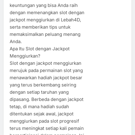
keuntungan yang bisa Anda raih
dengan memenangkan slot dengan
jackpot menggiurkan di Lebah4D,
serta memberikan tips untuk
memaksimalkan peluang menang
Anda.
Apa Itu Slot dengan Jackpot
Menggiurkan?
Slot dengan jackpot menggiurkan
merujuk pada permainan slot yang
menawarkan hadiah jackpot besar
yang terus berkembang seiring
dengan setiap taruhan yang
dipasang. Berbeda dengan jackpot
tetap, di mana hadiah sudah
ditentukan sejak awal, jackpot
menggiurkan pada slot progresif
terus meningkat setiap kali pemain