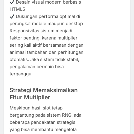
Desain visual modern berbasis
HTML5
Dukungan performa optimal di
perangkat mobile maupun desktop
Responsivitas sistem menjadi
faktor penting, karena multiplier
sering kali aktif bersamaan dengan
animasi tambahan dan perhitungan
otomatis. Jika sistem tidak stabil,
pengalaman bermain bisa
terganggu.
Strategi Memaksimalkan
Fitur Multiplier
Meskipun hasil slot tetap
bergantung pada sistem RNG, ada
beberapa pendekatan strategis
yang bisa membantu mengelola