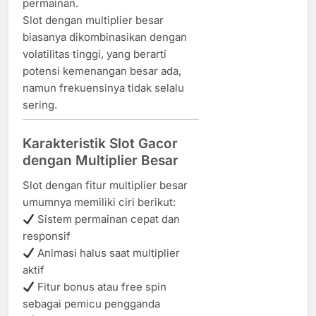
permainan.
Slot dengan multiplier besar
biasanya dikombinasikan dengan
volatilitas tinggi, yang berarti
potensi kemenangan besar ada,
namun frekuensinya tidak selalu
sering.
Karakteristik Slot Gacor
dengan Multiplier Besar
Slot dengan fitur multiplier besar
umumnya memiliki ciri berikut:
Sistem permainan cepat dan
responsif
Animasi halus saat multiplier
aktif
Fitur bonus atau free spin
sebagai pemicu pengganda