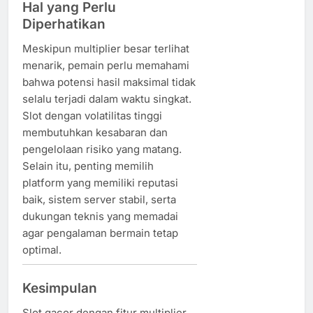
Hal yang Perlu
Diperhatikan
Meskipun multiplier besar terlihat
menarik, pemain perlu memahami
bahwa potensi hasil maksimal tidak
selalu terjadi dalam waktu singkat.
Slot dengan volatilitas tinggi
membutuhkan kesabaran dan
pengelolaan risiko yang matang.
Selain itu, penting memilih
platform yang memiliki reputasi
baik, sistem server stabil, serta
dukungan teknis yang memadai
agar pengalaman bermain tetap
optimal.
Kesimpulan
Slot gacor dengan fitur multiplier