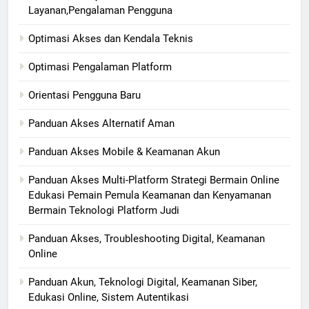
Layanan,Pengalaman Pengguna
Optimasi Akses dan Kendala Teknis
Optimasi Pengalaman Platform
Orientasi Pengguna Baru
Panduan Akses Alternatif Aman
Panduan Akses Mobile & Keamanan Akun
Panduan Akses Multi-Platform Strategi Bermain Online
Edukasi Pemain Pemula Keamanan dan Kenyamanan
Bermain Teknologi Platform Judi
Panduan Akses, Troubleshooting Digital, Keamanan
Online
Panduan Akun, Teknologi Digital, Keamanan Siber,
Edukasi Online, Sistem Autentikasi