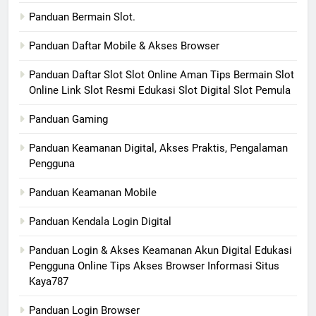
Panduan Bermain Slot.
Panduan Daftar Mobile & Akses Browser
Panduan Daftar Slot Slot Online Aman Tips Bermain Slot
Online Link Slot Resmi Edukasi Slot Digital Slot Pemula
Panduan Gaming
Panduan Keamanan Digital, Akses Praktis, Pengalaman
Pengguna
Panduan Keamanan Mobile
Panduan Kendala Login Digital
Panduan Login & Akses Keamanan Akun Digital Edukasi
Pengguna Online Tips Akses Browser Informasi Situs
Kaya787
Panduan Login Browser