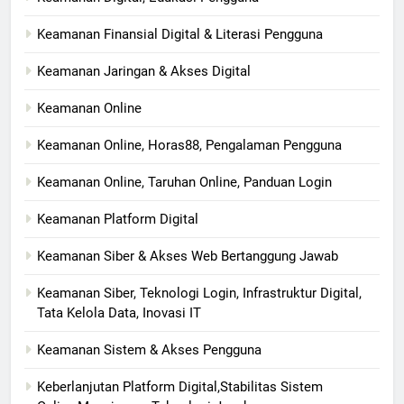
Keamanan Finansial Digital & Literasi Pengguna
Keamanan Jaringan & Akses Digital
Keamanan Online
Keamanan Online, Horas88, Pengalaman Pengguna
Keamanan Online, Taruhan Online, Panduan Login
Keamanan Platform Digital
Keamanan Siber & Akses Web Bertanggung Jawab
Keamanan Siber, Teknologi Login, Infrastruktur Digital,
Tata Kelola Data, Inovasi IT
Keamanan Sistem & Akses Pengguna
Keberlanjutan Platform Digital,Stabilitas Sistem