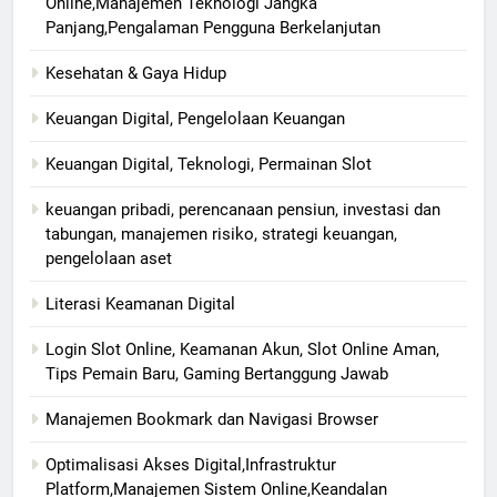
Online,Manajemen Teknologi Jangka
Panjang,Pengalaman Pengguna Berkelanjutan
Kesehatan & Gaya Hidup
Keuangan Digital, Pengelolaan Keuangan
Keuangan Digital, Teknologi, Permainan Slot
keuangan pribadi, perencanaan pensiun, investasi dan
tabungan, manajemen risiko, strategi keuangan,
pengelolaan aset
Literasi Keamanan Digital
Login Slot Online, Keamanan Akun, Slot Online Aman,
Tips Pemain Baru, Gaming Bertanggung Jawab
Manajemen Bookmark dan Navigasi Browser
Optimalisasi Akses Digital,Infrastruktur
Platform,Manajemen Sistem Online,Keandalan