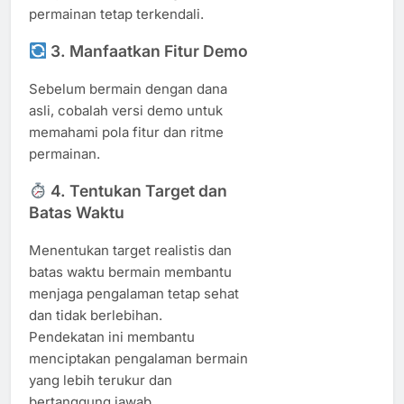
permainan tetap terkendali.
3. Manfaatkan Fitur Demo
Sebelum bermain dengan dana
asli, cobalah versi demo untuk
memahami pola fitur dan ritme
permainan.
4. Tentukan Target dan
Batas Waktu
Menentukan target realistis dan
batas waktu bermain membantu
menjaga pengalaman tetap sehat
dan tidak berlebihan.
Pendekatan ini membantu
menciptakan pengalaman bermain
yang lebih terukur dan
bertanggung jawab.