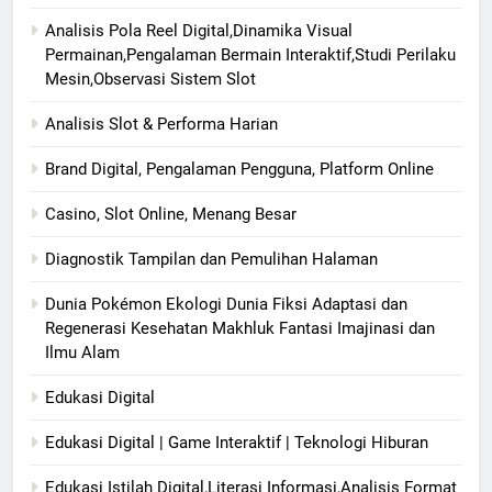
Analisis Pola Reel Digital,Dinamika Visual
Permainan,Pengalaman Bermain Interaktif,Studi Perilaku
Mesin,Observasi Sistem Slot
Analisis Slot & Performa Harian
Brand Digital, Pengalaman Pengguna, Platform Online
Casino, Slot Online, Menang Besar
Diagnostik Tampilan dan Pemulihan Halaman
Dunia Pokémon Ekologi Dunia Fiksi Adaptasi dan
Regenerasi Kesehatan Makhluk Fantasi Imajinasi dan
Ilmu Alam
Edukasi Digital
Edukasi Digital | Game Interaktif | Teknologi Hiburan
Edukasi Istilah Digital,Literasi Informasi,Analisis Format