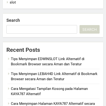
slot
Search
SEARCH
Recent Posts
Tips Menyimpan EDWINSLOT Link Alternatif di
Bookmark Browser secara Aman dan Teratur
Tips Menyimpan LEBAH4D Link Alternatif di Bookmark
Browser secara Aman dan Teratur
Cara Mengatasi Tampilan Kosong pada Halaman
KAYA787 Alternatif
Cara Menyimpan Halaman KAYA787 Alternatif secara