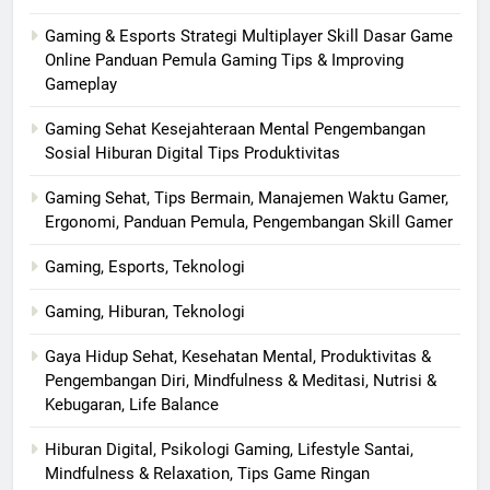
Gaming & Esports Strategi Multiplayer Skill Dasar Game
Online Panduan Pemula Gaming Tips & Improving
Gameplay
Gaming Sehat Kesejahteraan Mental Pengembangan
Sosial Hiburan Digital Tips Produktivitas
Gaming Sehat, Tips Bermain, Manajemen Waktu Gamer,
Ergonomi, Panduan Pemula, Pengembangan Skill Gamer
Gaming, Esports, Teknologi
Gaming, Hiburan, Teknologi
Gaya Hidup Sehat, Kesehatan Mental, Produktivitas &
Pengembangan Diri, Mindfulness & Meditasi, Nutrisi &
Kebugaran, Life Balance
Hiburan Digital, Psikologi Gaming, Lifestyle Santai,
Mindfulness & Relaxation, Tips Game Ringan