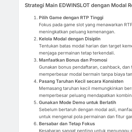
Strategi Main EDWINSLOT dengan Modal R
Pilih Game dengan RTP Tinggi
Fokus pada game slot yang menawarkan RTP 
meningkatkan peluang kemenangan.
Kelola Modal dengan Disiplin
Tentukan batas modal harian dan target ke
menjaga permainan tetap terkendali.
Manfaatkan Bonus dan Promosi
Gunakan bonus pendaftaran, cashback, dan f
memperbesar modal bermain tanpa biaya ta
Pasang Taruhan Kecil secara Konsisten
Memasang taruhan kecil memungkinkan berm
memperbesar peluang mendapatkan kombin
Gunakan Mode Demo untuk Berlatih
Sebelum bertaruh dengan modal asli, manf
untuk mengenal pola permainan dan fitur ga
Bersabar dan Tetap Fokus
Kesabaran sangat penting untuk menunggu p