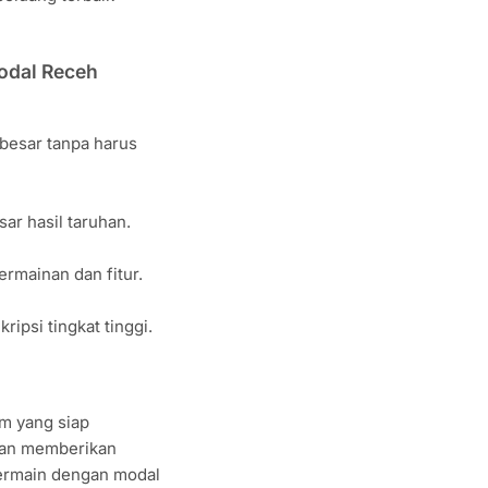
odal Receh
besar tanpa harus
 hasil taruhan.
mainan dan fitur.
ripsi tingkat tinggi.
m yang siap
dan memberikan
ermain dengan modal