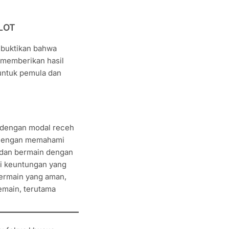
SLOT
mbuktikan bahwa
 memberikan hasil
untuk pemula dan
 dengan modal receh
 Dengan memahami
 dan bermain dengan
di keuntungan yang
ermain yang aman,
main, terutama