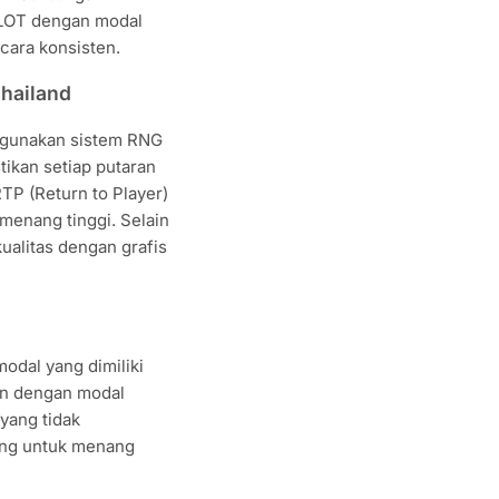
SLOT dengan modal
cara konsisten.
hailand
ggunakan sistem RNG
ikan setiap putaran
TP (Return to Player)
enang tinggi. Selain
ualitas dengan grafis
odal yang dimiliki
in dengan modal
yang tidak
ng untuk menang