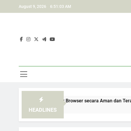
Skip
August 9, 2026
6:51:04 AM
to
content
Mar
Temukan R
natif di Bookmark Browser secara Aman dan Teratur
Ti
2 
HEADLINES