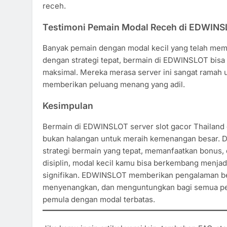
receh.
Testimoni Pemain Modal Receh di EDWIN
Banyak pemain dengan modal kecil yang telah me
dengan strategi tepat, bermain di EDWINSLOT bisa
maksimal. Mereka merasa server ini sangat ramah 
memberikan peluang menang yang adil.
Kesimpulan
Bermain di EDWINSLOT server slot gacor Thailand
bukan halangan untuk meraih kemenangan besar.
strategi bermain yang tepat, memanfaatkan bonus,
disiplin, modal kecil kamu bisa berkembang menja
signifikan. EDWINSLOT memberikan pengalaman b
menyenangkan, dan menguntungkan bagi semua pe
pemula dengan modal terbatas.