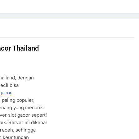
cor Thailand
hailand, dengan
ecil bisa
 gacor
.
l paling populer,
nang yang menarik.
er slot gacor seperti
aik. Server ini dikenal
receh, sehingga
h keuntungan