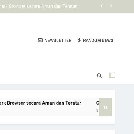
mark Browser secara Aman dan Teratur
ong pada Halaman KAYA787 Alternatif
7 Alternatif secara Aman di Browser
NEWSLETTER
RANDOM NEWS
ark Browser secara Aman dan Teratur
mark Browser secara Aman dan Teratur
ong pada Halaman KAYA787 Alternatif
7 Alternatif secara Aman di Browser
 secara Aman dan Teratur
Cara Mengatasi Tampilan Kos
3 Weeks Ago