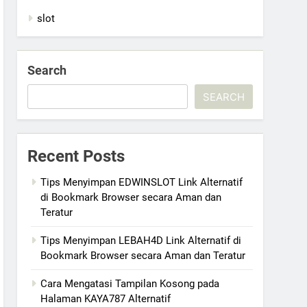
slot
Search
SEARCH
Recent Posts
Tips Menyimpan EDWINSLOT Link Alternatif
di Bookmark Browser secara Aman dan
Teratur
Tips Menyimpan LEBAH4D Link Alternatif di
Bookmark Browser secara Aman dan Teratur
Cara Mengatasi Tampilan Kosong pada
Halaman KAYA787 Alternatif