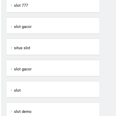
slot 777
slot gacor
situs slot
slot gacor
slot
slot demo