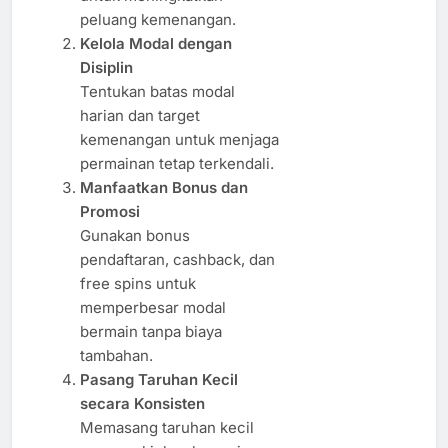
peluang kemenangan.
Kelola Modal dengan
Disiplin
Tentukan batas modal
harian dan target
kemenangan untuk menjaga
permainan tetap terkendali.
Manfaatkan Bonus dan
Promosi
Gunakan bonus
pendaftaran, cashback, dan
free spins untuk
memperbesar modal
bermain tanpa biaya
tambahan.
Pasang Taruhan Kecil
secara Konsisten
Memasang taruhan kecil