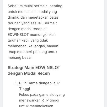
Sebelum mulai bermain, penting
untuk memahami modal yang
dimiliki dan menetapkan batas
taruhan yang sesuai. Bermain
dengan modal receh di
EDWINSLOT memungkinkan
taruhan kecil yang tidak
membebani keuangan, namun
tetap memberi peluang untuk
menang besar.
Strategi Main EDWINSLOT
dengan Modal Receh
Pilih Game dengan RTP
Tinggi
Fokus pada game slot yang
menawarkan RTP tinggi
untuk meningkatkan