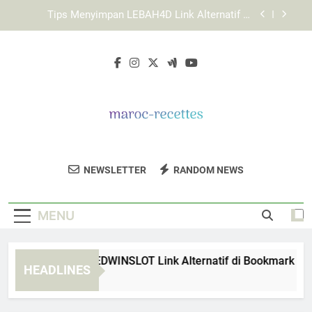
Skip
Cara Mengatasi Tampilan Kosong pada Halaman
to
KAYA787 Alternatif
content
Cara Menyimpan Halaman KAYA787 Alternatif
secara Aman di Browser
Tips Menyimpan EDWINSLOT Link Alternatif di
Bookmark Browser secara Aman dan Teratur
Tips Menyimpan LEBAH4D Link Alternatif di
Bookmark Browser secara Aman dan Teratur
Cara Mengatasi Tampilan Kosong pada Halaman
KAYA787 Alternatif
Maroc Recettes
Temukan Resep Tradisional Maroko Yang
Cara Menyimpan Halaman KAYA787 Alternatif
NEWSLETTER
RANDOM NEWS
secara Aman di Browser
Lezat Di Maroc Recettes.
MENU
ps Menyimpan EDWINSLOT Link Alternatif di Bookmark Browse
HEADLINES
Weeks Ago