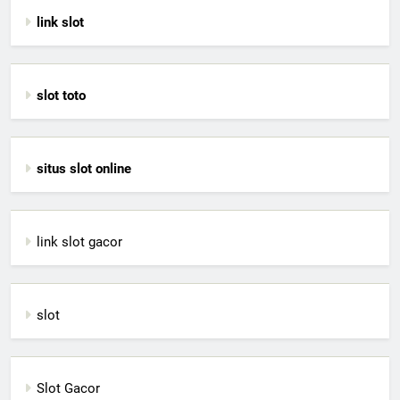
link slot
slot toto
situs slot online
link slot gacor
slot
Slot Gacor