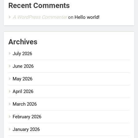
Recent Comments
A WordPress Commenter
on
Hello world!
Archives
July 2026
June 2026
May 2026
April 2026
March 2026
February 2026
January 2026