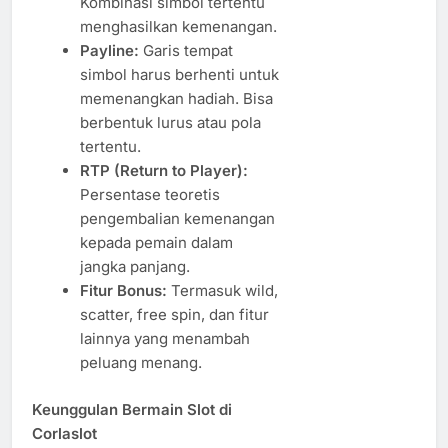
Kombinasi simbol tertentu
menghasilkan kemenangan.
Payline:
Garis tempat
simbol harus berhenti untuk
memenangkan hadiah. Bisa
berbentuk lurus atau pola
tertentu.
RTP (Return to Player):
Persentase teoretis
pengembalian kemenangan
kepada pemain dalam
jangka panjang.
Fitur Bonus:
Termasuk wild,
scatter, free spin, dan fitur
lainnya yang menambah
peluang menang.
Keunggulan Bermain Slot di
Corlaslot