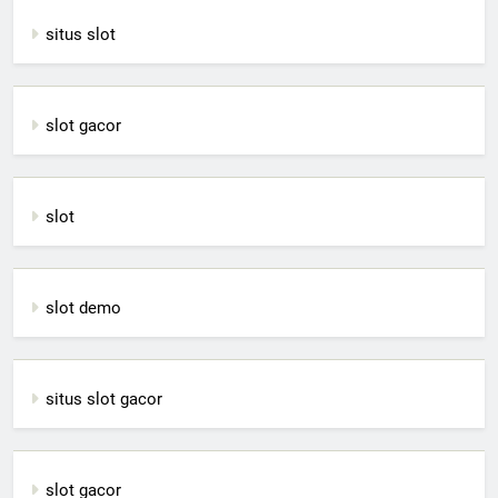
situs slot
slot gacor
slot
slot demo
situs slot gacor
slot gacor