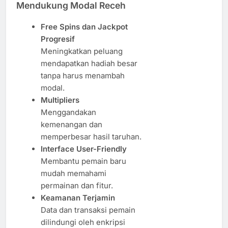
Mendukung Modal Receh
Free Spins dan Jackpot
Progresif
Meningkatkan peluang
mendapatkan hadiah besar
tanpa harus menambah
modal.
Multipliers
Menggandakan
kemenangan dan
memperbesar hasil taruhan.
Interface User-Friendly
Membantu pemain baru
mudah memahami
permainan dan fitur.
Keamanan Terjamin
Data dan transaksi pemain
dilindungi oleh enkripsi