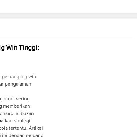
ig Win Tinggi:
n peluang big win
agar pengalaman
 gacor” sering
ng memberikan
onsep ini bukan
atkan strategi
la tertentu. Artikel
 ini dengan peluang