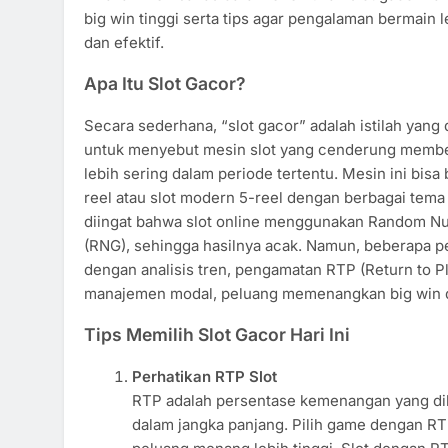
big win tinggi serta tips agar pengalaman bermain
dan efektif.
Apa Itu Slot Gacor?
Secara sederhana, “slot gacor” adalah istilah yan
untuk menyebut mesin slot yang cenderung memb
lebih sering dalam periode tertentu. Mesin ini bisa 
reel atau slot modern 5-reel dengan berbagai tema
diingat bahwa slot online menggunakan Random N
(RNG), sehingga hasilnya acak. Namun, beberapa 
dengan analisis tren, pengamatan RTP (Return to Pl
manajemen modal, peluang memenangkan big win d
Tips Memilih Slot Gacor Hari Ini
Perhatikan RTP Slot
RTP adalah persentase kemenangan yang dib
dalam jangka panjang. Pilih game dengan R