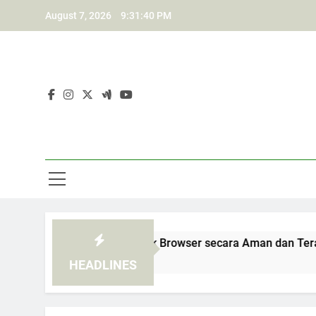
Skip
August 7, 2026
9:31:41 PM
to
content
Mar
Temukan R
rnatif di Bookmark Browser secara Aman dan Teratur
T
2
HEADLINES