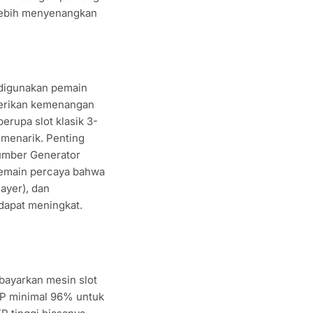
 lebih menyenangkan
g digunakan pemain
erikan kemenangan
berupa slot klasik 3-
 menarik. Penting
umber Generator
pemain percaya bahwa
ayer), dan
apat meningkat.
ayarkan mesin slot
TP minimal 96% untuk