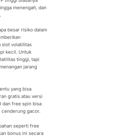
P tinggi biasanya
hingga menengah, dan
.
apa besar risiko dalam
memberikan
ot volatilitas
i kecil. Untuk
ilitas tinggi, tapi
emenangan jarang
entu yang bisa
n gratis atau versi
dan free spin bisa
 cenderung gacor.
ahan seperti free
kan bonus ini secara