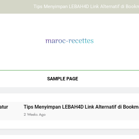
Tips Menyimpan LEBAH4D Link Alternatif di Book
Cara Mengatasi Tampilan Kos
Cara Menyimpan Halaman KAYA78
Tips Menyimpan EDWINSLOT Link Alternatif di Bookm
oc Recettes
Tips Menyimpan LEBAH4D Link Alternatif di Book
esep Tradisional Maroko Yang Lezat Di Maroc Recettes.
Cara Mengatasi Tampilan Kos
SAMPLE PAGE
Cara Menyimpan Halaman KAYA78
ips Menyimpan LEBAH4D Link Alternatif di Bookmark Browser
 Weeks Ago