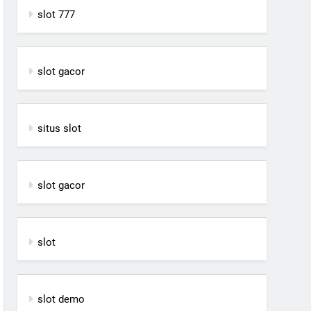
slot 777
slot gacor
situs slot
slot gacor
slot
slot demo