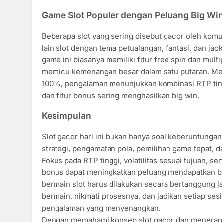
Game Slot Populer dengan Peluang Big Win
Beberapa slot yang sering disebut gacor oleh komu
lain slot dengan tema petualangan, fantasi, dan jac
game ini biasanya memiliki fitur free spin dan multi
memicu kemenangan besar dalam satu putaran. Mes
100%, pengalaman menunjukkan kombinasi RTP tinggi,
dan fitur bonus sering menghasilkan big win.
Kesimpulan
Slot gacor hari ini bukan hanya soal keberuntungan
strategi, pengamatan pola, pemilihan game tepat,
Fokus pada RTP tinggi, volatilitas sesuai tujuan, se
bonus dapat meningkatkan peluang mendapatkan big
bermain slot harus dilakukan secara bertanggung j
bermain, nikmati prosesnya, dan jadikan setiap ses
pengalaman yang menyenangkan.
Dengan memahami konsep slot gacor dan menerapk