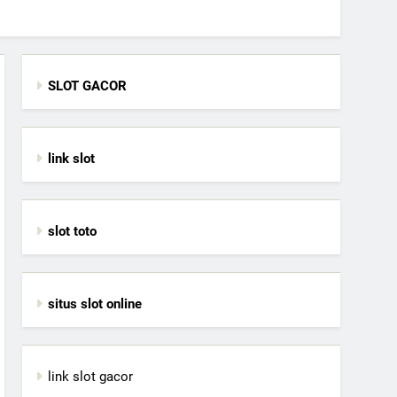
SLOT GACOR
link slot
slot toto
situs slot online
link slot gacor