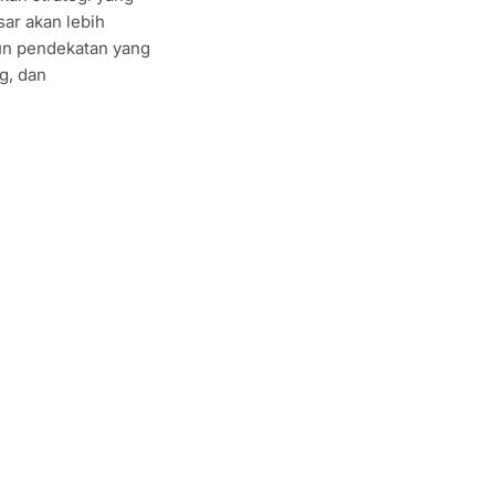
ar akan lebih
mun pendekatan yang
g, dan