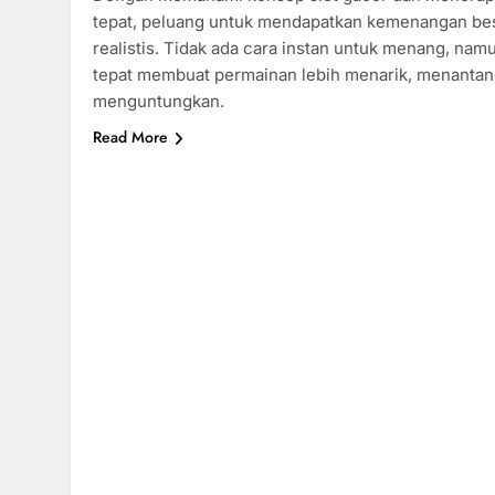
tepat, peluang untuk mendapatkan kemenangan bes
realistis. Tidak ada cara instan untuk menang, na
tepat membuat permainan lebih menarik, menantan
menguntungkan.
Read More