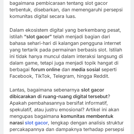
bagaimana pembicaraan tentang slot gacor
terbentuk, disebarkan, dan memengaruhi persepsi
komunitas digital secara luas.
Dalam ekosistem digital yang berkembang pesat,
istilah
“slot gacor”
telah menjadi bagian dari
bahasa sehari-hari di kalangan pengguna internet
yang tertarik pada permainan berbasis slot. Istilah
ini tidak hanya muncul dalam interaksi langsung di
dalam game, tetapi juga menjadi topik hangat di
berbagai
forum online
dan
media sosial
seperti
Facebook, TikTok, Telegram, hingga Reddit.
Lantas, bagaimana sebenarnya
slot gacor
dibicarakan di ruang-ruang digital tersebut
?
Apakah pembahasannya bersifat informatif,
spekulatif, atau justru emosional? Artikel ini akan
mengupas bagaimana
komunitas membentuk
narasi
slot gacor
, lengkap dengan analisis struktur
percakapannya dan dampaknya terhadap persepsi