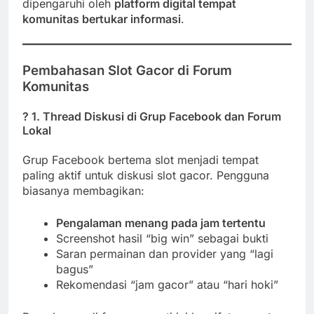
dipengaruhi oleh
platform digital tempat
komunitas bertukar informasi
.
Pembahasan Slot Gacor di Forum
Komunitas
? 1.
Thread Diskusi di Grup Facebook dan Forum
Lokal
Grup Facebook bertema slot menjadi tempat
paling aktif untuk diskusi slot gacor. Pengguna
biasanya membagikan:
Pengalaman menang pada jam tertentu
Screenshot hasil “big win” sebagai bukti
Saran permainan dan provider yang “lagi
bagus”
Rekomendasi “jam gacor” atau “hari hoki”