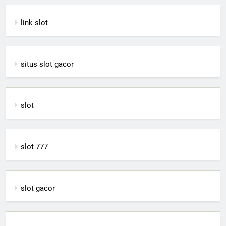
link slot
situs slot gacor
slot
slot 777
slot gacor