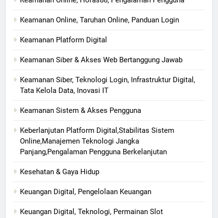
Keamanan Online, Taruhan Online, Panduan Login
Keamanan Platform Digital
Keamanan Siber & Akses Web Bertanggung Jawab
Keamanan Siber, Teknologi Login, Infrastruktur Digital,
Tata Kelola Data, Inovasi IT
Keamanan Sistem & Akses Pengguna
Keberlanjutan Platform Digital,Stabilitas Sistem
Online,Manajemen Teknologi Jangka
Panjang,Pengalaman Pengguna Berkelanjutan
Kesehatan & Gaya Hidup
Keuangan Digital, Pengelolaan Keuangan
Keuangan Digital, Teknologi, Permainan Slot