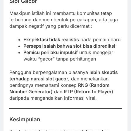
Slot Gacor
Meskipun istilah ini membantu komunitas tetap
terhubung dan membentuk percakapan, ada juga
dampak negatif yang perlu dicermati:
Ekspektasi tidak realistis
pada pemain baru
Persepsi salah bahwa slot bisa diprediksi
Pemicu perilaku impulsif
untuk mengejar
waktu “gacor” tanpa perhitungan
Pengguna berpengalaman biasanya
lebih skeptis
terhadap narasi slot gacor
, dan menekankan
pentingnya memahami konsep
RNG (Random
Number Generator)
dan
RTP (Return to Player)
daripada mengandalkan informasi viral.
Kesimpulan