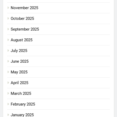
November 2025
October 2025
September 2025
August 2025
July 2025
June 2025
May 2025
April 2025
March 2025
February 2025
January 2025