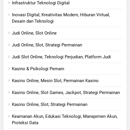
Infrastruktur Teknologi Digital
Inovasi Digital, Kreativitas Modern, Hiburan Virtual,
Desain dan Teknologi
Judi Online, Slot Online
Judi Online, Slot, Strategi Permainan
Judi Slot Online, Teknologi Perjudian, Platform Judi
Kasino & Psikologi Pemain
Kasino Online, Mesin Slot, Permainan Kasino
Kasino Online, Slot Games, Jackpot, Strategi Permainan
Kasino Online, Slot, Strategi Permainan
Keamanan Akun, Edukasi Teknologi, Manajemen Akun,
Proteksi Data