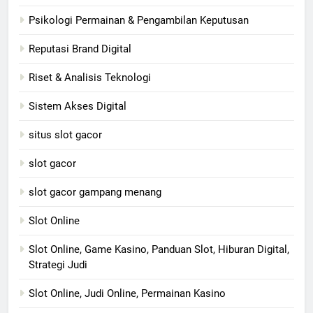
Psikologi Permainan & Pengambilan Keputusan
Reputasi Brand Digital
Riset & Analisis Teknologi
Sistem Akses Digital
situs slot gacor
slot gacor
slot gacor gampang menang
Slot Online
Slot Online, Game Kasino, Panduan Slot, Hiburan Digital,
Strategi Judi
Slot Online, Judi Online, Permainan Kasino