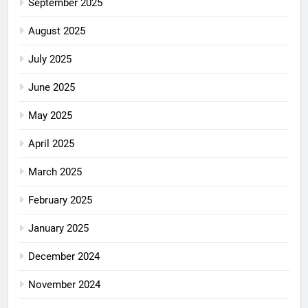
September 2025
August 2025
July 2025
June 2025
May 2025
April 2025
March 2025
February 2025
January 2025
December 2024
November 2024