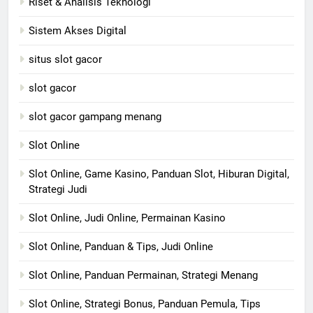
Riset & Analisis Teknologi
Sistem Akses Digital
situs slot gacor
slot gacor
slot gacor gampang menang
Slot Online
Slot Online, Game Kasino, Panduan Slot, Hiburan Digital,
Strategi Judi
Slot Online, Judi Online, Permainan Kasino
Slot Online, Panduan & Tips, Judi Online
Slot Online, Panduan Permainan, Strategi Menang
Slot Online, Strategi Bonus, Panduan Pemula, Tips