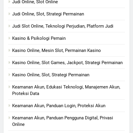
Judi Online, Slot Online
Judi Online, Slot, Strategi Permainan
Judi Slot Online, Teknologi Perjudian, Platform Judi
Kasino & Psikologi Pemain
Kasino Online, Mesin Slot, Permainan Kasino
Kasino Online, Slot Games, Jackpot, Strategi Permainan
Kasino Online, Slot, Strategi Permainan
Keamanan Akun, Edukasi Teknologi, Manajemen Akun,
Proteksi Data
Keamanan Akun, Panduan Login, Proteksi Akun
Keamanan Akun, Panduan Pengguna Digital, Privasi
Online