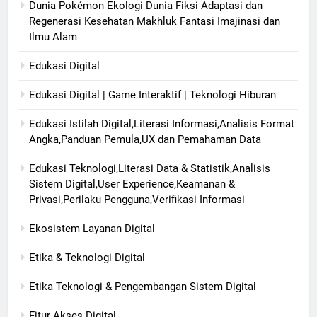
Dunia Pokémon Ekologi Dunia Fiksi Adaptasi dan
Regenerasi Kesehatan Makhluk Fantasi Imajinasi dan
Ilmu Alam
Edukasi Digital
Edukasi Digital | Game Interaktif | Teknologi Hiburan
Edukasi Istilah Digital,Literasi Informasi,Analisis Format
Angka,Panduan Pemula,UX dan Pemahaman Data
Edukasi Teknologi,Literasi Data & Statistik,Analisis
Sistem Digital,User Experience,Keamanan &
Privasi,Perilaku Pengguna,Verifikasi Informasi
Ekosistem Layanan Digital
Etika & Teknologi Digital
Etika Teknologi & Pengembangan Sistem Digital
Fitur Akses Digital