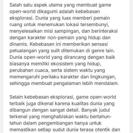
Salah satu aspek utama yang membuat game
open-world dikagumi adalah kebebasan
eksplorasi. Dunia yang luas memberi pemain
ruang untuk menemukan lokasi tersembunyi,
menyelesaikan misi sampingan, dan berinteraksi
dengan karakter non-pemain yang hidup dan
dinamis. Kebebasan ini memberikan sensasi
petualangan yang sulit ditemukan di genre lain.
Dunia open-world yang dirancang dengan baik
biasanya memiliki ekosistem yang hidup,
perubahan cuaca, serta sistem waktu yang
memengaruhi perilaku karakter dan lingkungan,
sehingga membuat pengalaman lebih mendalam.
Selain kebebasan eksplorasi, game open-world
terbaik juga dikenal karena kualitas dunia yang
dibangun dengan sangat detail. Banyak judul
terkenal yang menghabiskan waktu bertahun-
tahun dalam pengembangan hanya untuk
memastikan setiap sudut dunia terasa otentik dan