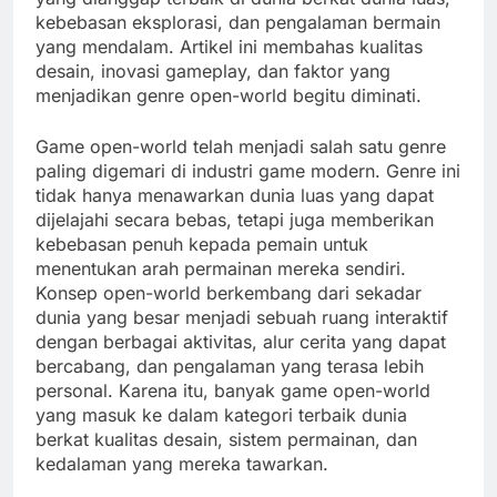
kebebasan eksplorasi, dan pengalaman bermain
yang mendalam. Artikel ini membahas kualitas
desain, inovasi gameplay, dan faktor yang
menjadikan genre open-world begitu diminati.
Game open-world telah menjadi salah satu genre
paling digemari di industri game modern. Genre ini
tidak hanya menawarkan dunia luas yang dapat
dijelajahi secara bebas, tetapi juga memberikan
kebebasan penuh kepada pemain untuk
menentukan arah permainan mereka sendiri.
Konsep open-world berkembang dari sekadar
dunia yang besar menjadi sebuah ruang interaktif
dengan berbagai aktivitas, alur cerita yang dapat
bercabang, dan pengalaman yang terasa lebih
personal. Karena itu, banyak game open-world
yang masuk ke dalam kategori terbaik dunia
berkat kualitas desain, sistem permainan, dan
kedalaman yang mereka tawarkan.