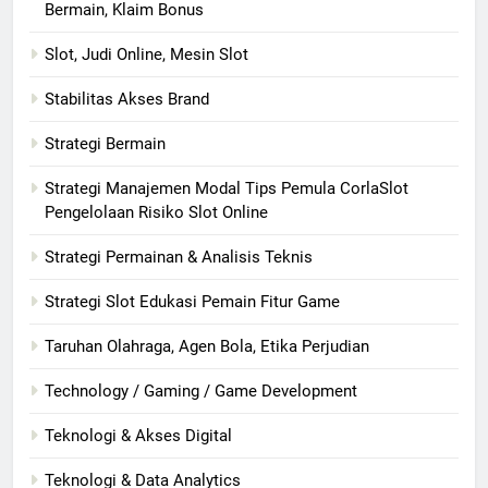
Bermain, Klaim Bonus
Slot, Judi Online, Mesin Slot
Stabilitas Akses Brand
Strategi Bermain
Strategi Manajemen Modal Tips Pemula CorlaSlot
Pengelolaan Risiko Slot Online
Strategi Permainan & Analisis Teknis
Strategi Slot Edukasi Pemain Fitur Game
Taruhan Olahraga, Agen Bola, Etika Perjudian
Technology / Gaming / Game Development
Teknologi & Akses Digital
Teknologi & Data Analytics