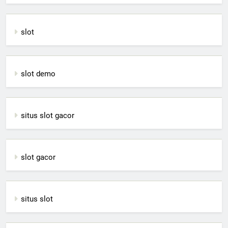
slot
slot demo
situs slot gacor
slot gacor
situs slot