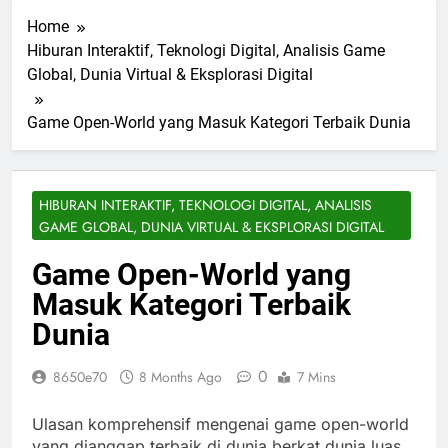
Home
Hiburan Interaktif, Teknologi Digital, Analisis Game
Global, Dunia Virtual & Eksplorasi Digital
Game Open-World yang Masuk Kategori Terbaik Dunia
HIBURAN INTERAKTIF, TEKNOLOGI DIGITAL, ANALISIS
GAME GLOBAL, DUNIA VIRTUAL & EKSPLORASI DIGITAL
Game Open-World yang
Masuk Kategori Terbaik
Dunia
0
8650e70
8 Months Ago
7 Mins
Ulasan komprehensif mengenai game open-world
yang dianggap terbaik di dunia berkat dunia luas,