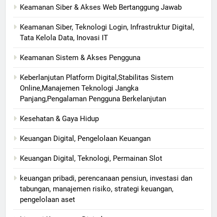
Keamanan Siber & Akses Web Bertanggung Jawab
Keamanan Siber, Teknologi Login, Infrastruktur Digital,
Tata Kelola Data, Inovasi IT
Keamanan Sistem & Akses Pengguna
Keberlanjutan Platform Digital,Stabilitas Sistem
Online,Manajemen Teknologi Jangka
Panjang,Pengalaman Pengguna Berkelanjutan
Kesehatan & Gaya Hidup
Keuangan Digital, Pengelolaan Keuangan
Keuangan Digital, Teknologi, Permainan Slot
keuangan pribadi, perencanaan pensiun, investasi dan
tabungan, manajemen risiko, strategi keuangan,
pengelolaan aset