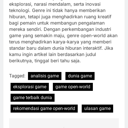
eksplorasi, narasi mendalam, serta inovasi
teknologi. Genre ini tidak hanya memberikan
hiburan, tetapi juga menghadirkan ruang kreatif
bagi pemain untuk membangun pengalaman
mereka sendiri. Dengan perkembangan industri
game yang semakin maju, genre open-world akan
terus menghadirkan karya-karya yang memberi
standar baru dalam dunia hiburan interaktif. Jika
kamu ingin artikel lain berdasarkan judul
berikutnya, tinggal beri tahu saja.
Tagged:
analisis game
dunia game
eksplorasi game
game open-world
game terbaik dunia
rekomendasi game open-world
ulasan game