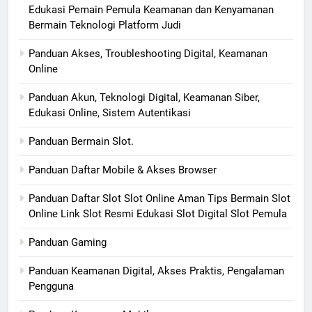
Edukasi Pemain Pemula Keamanan dan Kenyamanan
Bermain Teknologi Platform Judi
Panduan Akses, Troubleshooting Digital, Keamanan
Online
Panduan Akun, Teknologi Digital, Keamanan Siber,
Edukasi Online, Sistem Autentikasi
Panduan Bermain Slot.
Panduan Daftar Mobile & Akses Browser
Panduan Daftar Slot Slot Online Aman Tips Bermain Slot
Online Link Slot Resmi Edukasi Slot Digital Slot Pemula
Panduan Gaming
Panduan Keamanan Digital, Akses Praktis, Pengalaman
Pengguna