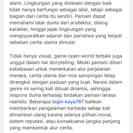
alami. Lingkungan yang didesain dengan baik
tidak hanya berfungsi sebagai latar, tetapi sebagai
bagian dari cerita itu sendiri. Pemain dapat
memahami latar dunia dari arsitektur, dialog
karakter, hingga jejak lingkungan yang
mengisyaratkan sejarah dan peristiwa yang terjadi
sebelum cerita utama dimulai.
Tidak hanya visual, game open-world terbaik juga
unggul dalam hal storytelling. Meski pemain diberi
kebebasan untuk menentukan alur perjalanan
mereka, cerita utama dan misi sampingan tetap
dirangkai dengan paduan yang kuat. Narasi dalam
genre ini sering kali dibuat dinamis, sehingga
respons dunia terhadap tindakan pemain terasa
realistis. Beberapa
login kaya787
bahkan
memberikan pengalaman berbeda setiap kali
dimainkan ulang karena adanya pilihan moral,
sistem reputasi, atau konsekuensi jangka panjang
yang membentuk alur cerita.