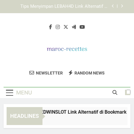
Skip
Cara Mengatasi Tampilan Kosong pada Halaman
to
KAYA787 Alternatif
content
Cara Menyimpan Halaman KAYA787 Alternatif
secara Aman di Browser
Tips Menyimpan EDWINSLOT Link Alternatif di
Bookmark Browser secara Aman dan Teratur
Tips Menyimpan LEBAH4D Link Alternatif di
Bookmark Browser secara Aman dan Teratur
Cara Mengatasi Tampilan Kosong pada Halaman
KAYA787 Alternatif
Maroc Recettes
Temukan Resep Tradisional Maroko Yang
Cara Menyimpan Halaman KAYA787 Alternatif
NEWSLETTER
RANDOM NEWS
secara Aman di Browser
Lezat Di Maroc Recettes.
MENU
ps Menyimpan EDWINSLOT Link Alternatif di Bookmark Browse
HEADLINES
Weeks Ago