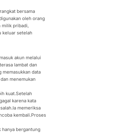
Perangkat bersama
 digunakan oleh orang
milik pribadi,
 keluar setelah
masuk akun melalui
terasa lambat dan
ng memasukkan data
lu dan menemukan
ih kuat.Setelah
gagal karena kata
 salah.Ia memeriksa
encoba kembali.Proses
dak hanya bergantung