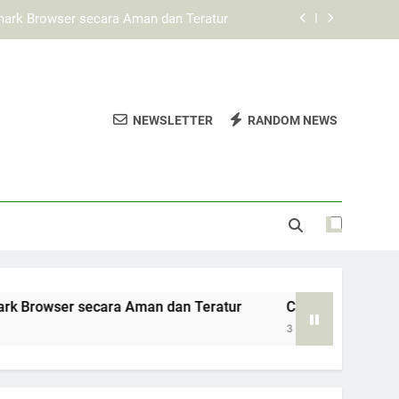
mark Browser secara Aman dan Teratur
ong pada Halaman KAYA787 Alternatif
7 Alternatif secara Aman di Browser
NEWSLETTER
RANDOM NEWS
ark Browser secara Aman dan Teratur
mark Browser secara Aman dan Teratur
ong pada Halaman KAYA787 Alternatif
7 Alternatif secara Aman di Browser
secara Aman dan Teratur
Cara Mengatasi Tampilan Kos
3 Weeks Ago