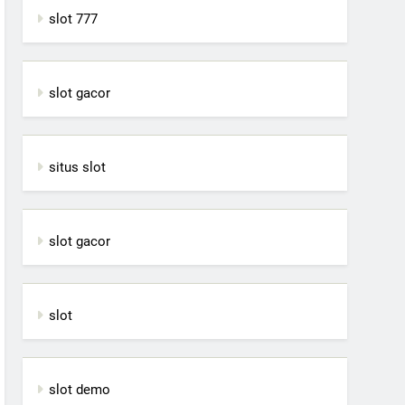
slot 777
slot gacor
situs slot
slot gacor
slot
slot demo