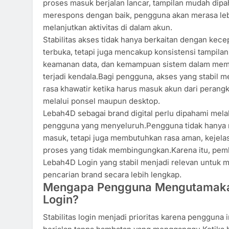
proses masuk berjalan lancar, tampilan mudah dipa
merespons dengan baik, pengguna akan merasa lebi
melanjutkan aktivitas di dalam akun.
Stabilitas akses tidak hanya berkaitan dengan kec
terbuka, tetapi juga mencakup konsistensi tampilan,
keamanan data, dan kemampuan sistem dalam memb
terjadi kendala.Bagi pengguna, akses yang stabil
rasa khawatir ketika harus masuk akun dari perangk
melalui ponsel maupun desktop.
Lebah4D sebagai brand digital perlu dipahami mel
pengguna yang menyeluruh.Pengguna tidak hanya 
masuk, tetapi juga membutuhkan rasa aman, kejelas
proses yang tidak membingungkan.Karena itu, pem
Lebah4D Login yang stabil menjadi relevan untuk
pencarian brand secara lebih lengkap.
Mengapa Pengguna Mengutamakan
Login?
Stabilitas login menjadi prioritas karena pengguna