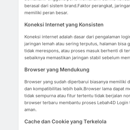
berasal dari sistem brand.Faktor perangkat, jaringa
memiliki peran besar.
Koneksi Internet yang Konsisten
Koneksi internet adalah dasar dari pengalaman logi
jaringan lemah atau sering terputus, halaman bisa 
tidak merespons, atau proses masuk berhenti di t
sebaiknya memastikan jaringan stabil sebelum me
Browser yang Mendukung
Browser yang sudah diperbarui biasanya memiliki
dan kompatibilitas lebih baik.Browser lama dapat 
tidak sempurna atau fitur tertentu tidak berjalan 
browser terbaru membantu proses Lebah4D Login te
aman.
Cache dan Cookie yang Terkelola