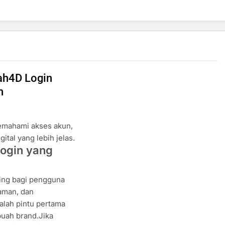
ah4D Login
h
emahami akses akun,
tal yang lebih jelas.
ogin yang
ting bagi pengguna
aman, dan
alah pintu pertama
uah brand.Jika