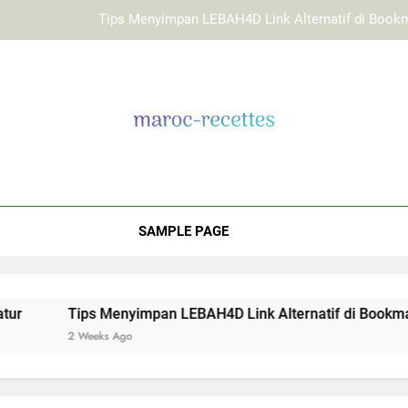
Tips Menyimpan LEBAH4D Link Alternatif di Book
Cara Mengatasi Tampilan Kos
Cara Menyimpan Halaman KAYA78
Tips Menyimpan EDWINSLOT Link Alternatif di Bookm
oc Recettes
Tips Menyimpan LEBAH4D Link Alternatif di Book
esep Tradisional Maroko Yang Lezat Di Maroc Recettes.
Cara Mengatasi Tampilan Kos
SAMPLE PAGE
Cara Menyimpan Halaman KAYA78
ps Menyimpan LEBAH4D Link Alternatif di Bookmark Browser 
Weeks Ago