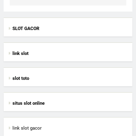
SLOT GACOR
link slot
slot toto
situs slot online
link slot gacor