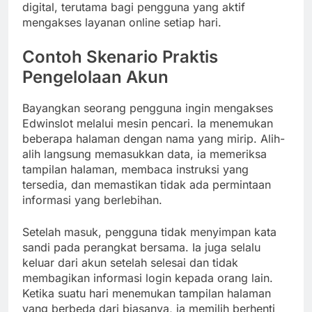
digital, terutama bagi pengguna yang aktif
mengakses layanan online setiap hari.
Contoh Skenario Praktis
Pengelolaan Akun
Bayangkan seorang pengguna ingin mengakses
Edwinslot melalui mesin pencari. Ia menemukan
beberapa halaman dengan nama yang mirip. Alih-
alih langsung memasukkan data, ia memeriksa
tampilan halaman, membaca instruksi yang
tersedia, dan memastikan tidak ada permintaan
informasi yang berlebihan.
Setelah masuk, pengguna tidak menyimpan kata
sandi pada perangkat bersama. Ia juga selalu
keluar dari akun setelah selesai dan tidak
membagikan informasi login kepada orang lain.
Ketika suatu hari menemukan tampilan halaman
yang berbeda dari biasanya, ia memilih berhenti