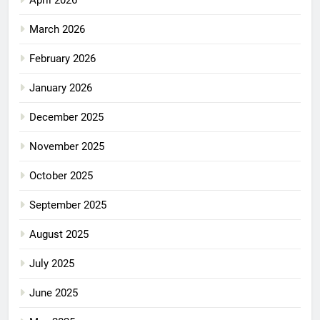
March 2026
February 2026
January 2026
December 2025
November 2025
October 2025
September 2025
August 2025
July 2025
June 2025