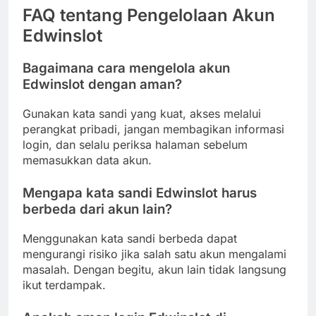
FAQ tentang Pengelolaan Akun
Edwinslot
Bagaimana cara mengelola akun
Edwinslot dengan aman?
Gunakan kata sandi yang kuat, akses melalui
perangkat pribadi, jangan membagikan informasi
login, dan selalu periksa halaman sebelum
memasukkan data akun.
Mengapa kata sandi Edwinslot harus
berbeda dari akun lain?
Menggunakan kata sandi berbeda dapat
mengurangi risiko jika salah satu akun mengalami
masalah. Dengan begitu, akun lain tidak langsung
ikut terdampak.