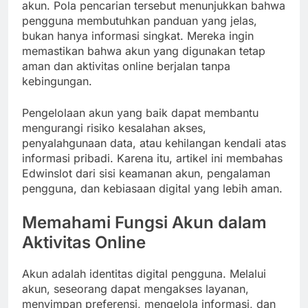
akun. Pola pencarian tersebut menunjukkan bahwa
pengguna membutuhkan panduan yang jelas,
bukan hanya informasi singkat. Mereka ingin
memastikan bahwa akun yang digunakan tetap
aman dan aktivitas online berjalan tanpa
kebingungan.
Pengelolaan akun yang baik dapat membantu
mengurangi risiko kesalahan akses,
penyalahgunaan data, atau kehilangan kendali atas
informasi pribadi. Karena itu, artikel ini membahas
Edwinslot dari sisi keamanan akun, pengalaman
pengguna, dan kebiasaan digital yang lebih aman.
Memahami Fungsi Akun dalam
Aktivitas Online
Akun adalah identitas digital pengguna. Melalui
akun, seseorang dapat mengakses layanan,
menyimpan preferensi, mengelola informasi, dan