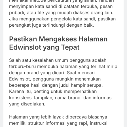
menyimpan kata sandi di catatan terbuka, pesan
pribadi, atau file yang mudah diakses orang lain.
Jika menggunakan pengelola kata sandi, pastikan
perangkat juga terlindungi dengan baik.
Pastikan Mengakses Halaman
Edwinslot yang Tepat
Salah satu kesalahan umum pengguna adalah
terburu-buru membuka halaman yang terlihat mirip
dengan brand yang dicari. Saat mencari
Edwinslot, pengguna mungkin menemukan
beberapa hasil dengan judul hampir serupa.
Karena itu, penting untuk memperhatikan
konsistensi tampilan, nama brand, dan informasi
yang disediakan.
Halaman yang lebih layak dipercaya biasanya
memiliki struktur informasi yang rapi, instruksi