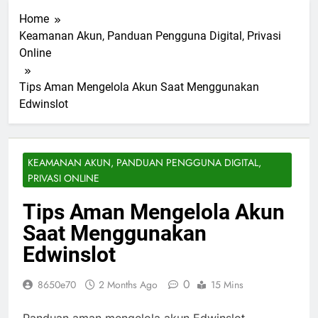
Home
Keamanan Akun, Panduan Pengguna Digital, Privasi
Online
Tips Aman Mengelola Akun Saat Menggunakan
Edwinslot
KEAMANAN AKUN, PANDUAN PENGGUNA DIGITAL,
PRIVASI ONLINE
Tips Aman Mengelola Akun
Saat Menggunakan
Edwinslot
0
8650e70
2 Months Ago
15 Mins