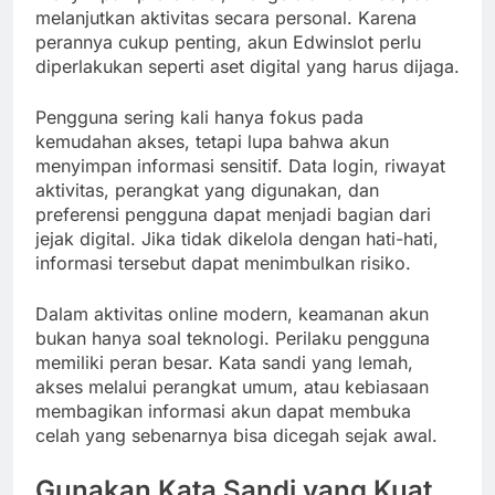
melanjutkan aktivitas secara personal. Karena
perannya cukup penting, akun Edwinslot perlu
diperlakukan seperti aset digital yang harus dijaga.
Pengguna sering kali hanya fokus pada
kemudahan akses, tetapi lupa bahwa akun
menyimpan informasi sensitif. Data login, riwayat
aktivitas, perangkat yang digunakan, dan
preferensi pengguna dapat menjadi bagian dari
jejak digital. Jika tidak dikelola dengan hati-hati,
informasi tersebut dapat menimbulkan risiko.
Dalam aktivitas online modern, keamanan akun
bukan hanya soal teknologi. Perilaku pengguna
memiliki peran besar. Kata sandi yang lemah,
akses melalui perangkat umum, atau kebiasaan
membagikan informasi akun dapat membuka
celah yang sebenarnya bisa dicegah sejak awal.
Gunakan Kata Sandi yang Kuat