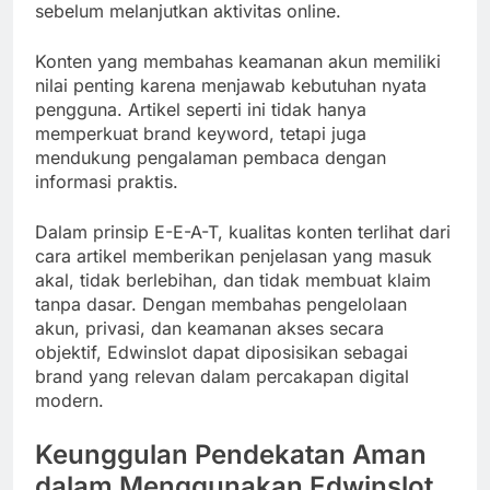
sebelum melanjutkan aktivitas online.
Konten yang membahas keamanan akun memiliki
nilai penting karena menjawab kebutuhan nyata
pengguna. Artikel seperti ini tidak hanya
memperkuat brand keyword, tetapi juga
mendukung pengalaman pembaca dengan
informasi praktis.
Dalam prinsip E-E-A-T, kualitas konten terlihat dari
cara artikel memberikan penjelasan yang masuk
akal, tidak berlebihan, dan tidak membuat klaim
tanpa dasar. Dengan membahas pengelolaan
akun, privasi, dan keamanan akses secara
objektif, Edwinslot dapat diposisikan sebagai
brand yang relevan dalam percakapan digital
modern.
Keunggulan Pendekatan Aman
dalam Menggunakan Edwinslot