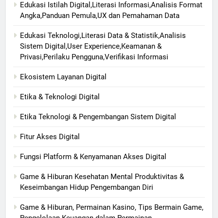
Edukasi Istilah Digital,Literasi Informasi,Analisis Format
Angka,Panduan Pemula,UX dan Pemahaman Data
Edukasi Teknologi,Literasi Data & Statistik,Analisis
Sistem Digital,User Experience,Keamanan &
Privasi,Perilaku Pengguna,Verifikasi Informasi
Ekosistem Layanan Digital
Etika & Teknologi Digital
Etika Teknologi & Pengembangan Sistem Digital
Fitur Akses Digital
Fungsi Platform & Kenyamanan Akses Digital
Game & Hiburan Kesehatan Mental Produktivitas &
Keseimbangan Hidup Pengembangan Diri
Game & Hiburan, Permainan Kasino, Tips Bermain Game,
Pengelolaan Keuangan dalam Permainan