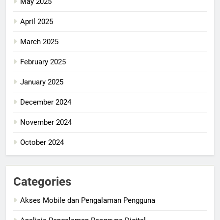
May 2025
April 2025
March 2025
February 2025
January 2025
December 2024
November 2024
October 2024
Categories
Akses Mobile dan Pengalaman Pengguna