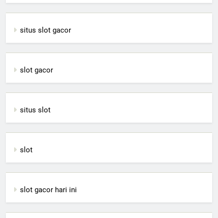
situs slot gacor
slot gacor
situs slot
slot
slot gacor hari ini