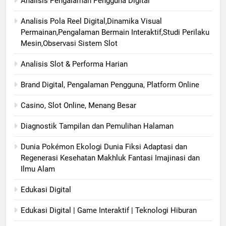
Analisis Pengalaman Pengguna Digital
Analisis Pola Reel Digital,Dinamika Visual
Permainan,Pengalaman Bermain Interaktif,Studi Perilaku
Mesin,Observasi Sistem Slot
Analisis Slot & Performa Harian
Brand Digital, Pengalaman Pengguna, Platform Online
Casino, Slot Online, Menang Besar
Diagnostik Tampilan dan Pemulihan Halaman
Dunia Pokémon Ekologi Dunia Fiksi Adaptasi dan
Regenerasi Kesehatan Makhluk Fantasi Imajinasi dan
Ilmu Alam
Edukasi Digital
Edukasi Digital | Game Interaktif | Teknologi Hiburan