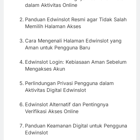
dalam Aktivitas Online
Panduan Edwinslot Resmi agar Tidak Salah
Memilih Halaman Akses
Cara Mengenali Halaman Edwinslot yang
Aman untuk Pengguna Baru
Edwinslot Login: Kebiasaan Aman Sebelum
Mengakses Akun
Perlindungan Privasi Pengguna dalam
Aktivitas Digital Edwinslot
Edwinslot Alternatif dan Pentingnya
Verifikasi Akses Online
Panduan Keamanan Digital untuk Pengguna
Edwinslot