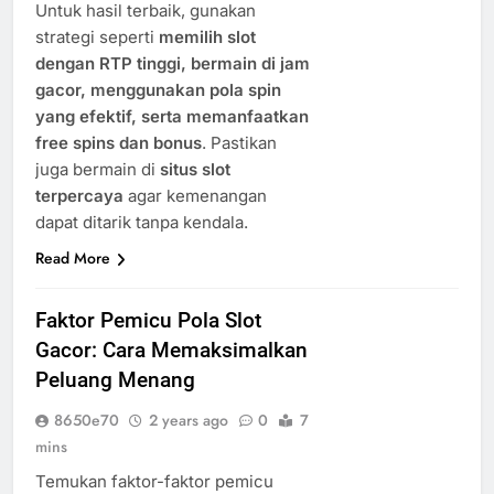
Untuk hasil terbaik, gunakan
strategi seperti
memilih slot
dengan RTP tinggi, bermain di jam
gacor, menggunakan pola spin
yang efektif, serta memanfaatkan
free spins dan bonus
. Pastikan
juga bermain di
situs slot
terpercaya
agar kemenangan
dapat ditarik tanpa kendala.
Read More
Faktor Pemicu Pola Slot
Gacor: Cara Memaksimalkan
Peluang Menang
8650e70
2 years ago
0
7
mins
Temukan faktor-faktor pemicu