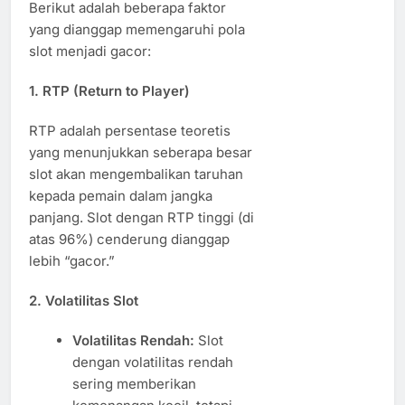
Berikut adalah beberapa faktor
yang dianggap memengaruhi pola
slot menjadi gacor:
1. RTP (Return to Player)
RTP adalah persentase teoretis
yang menunjukkan seberapa besar
slot akan mengembalikan taruhan
kepada pemain dalam jangka
panjang. Slot dengan RTP tinggi (di
atas 96%) cenderung dianggap
lebih “gacor.”
2. Volatilitas Slot
Volatilitas Rendah:
Slot
dengan volatilitas rendah
sering memberikan