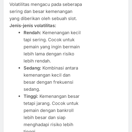
Volatilitas mengacu pada seberapa
sering dan besar kemenangan
yang diberikan oleh sebuah slot.
Jenis-jenis volatilitas:
Rendah:
Kemenangan kecil
tapi sering. Cocok untuk
pemain yang ingin bermain
lebih lama dengan risiko
lebih rendah.
Sedang:
Kombinasi antara
kemenangan kecil dan
besar dengan frekuensi
sedang.
Tinggi:
Kemenangan besar
tetapi jarang. Cocok untuk
pemain dengan bankroll
lebih besar dan siap
menghadapi risiko lebih
tinggi.