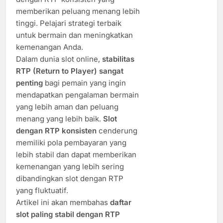
memberikan peluang menang lebih
tinggi. Pelajari strategi terbaik
untuk bermain dan meningkatkan
kemenangan Anda.
Dalam dunia slot online,
stabilitas
RTP (Return to Player) sangat
penting
bagi pemain yang ingin
mendapatkan pengalaman bermain
yang lebih aman dan peluang
menang yang lebih baik.
Slot
dengan RTP konsisten
cenderung
memiliki pola pembayaran yang
lebih stabil dan dapat memberikan
kemenangan yang lebih sering
dibandingkan slot dengan RTP
yang fluktuatif.
Artikel ini akan membahas
daftar
slot paling stabil dengan RTP