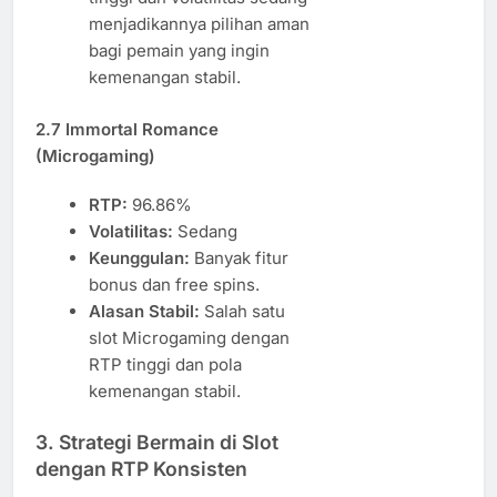
menjadikannya pilihan aman
bagi pemain yang ingin
kemenangan stabil.
2.7 Immortal Romance
(Microgaming)
RTP:
96.86%
Volatilitas:
Sedang
Keunggulan:
Banyak fitur
bonus dan free spins.
Alasan Stabil:
Salah satu
slot Microgaming dengan
RTP tinggi dan pola
kemenangan stabil.
3. Strategi Bermain di Slot
dengan RTP Konsisten