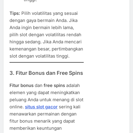
Tips:
Pilih volatilitas yang sesuai
dengan gaya bermain Anda. Jika
Anda ingin bermain lebih lama,
pilih slot dengan volatilitas rendah
hingga sedang. Jika Anda mencari
kemenangan besar, pertimbangkan
slot dengan volatilitas tinggi.
3. Fitur Bonus dan Free Spins
Fitur bonus
dan
free spins
adalah
elemen yang dapat meningkatkan
peluang Anda untuk menang di slot
online.
situs slot gacor
sering kali
menawarkan permainan dengan
fitur bonus menarik yang dapat
memberikan keuntungan