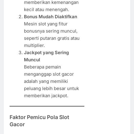
memberikan kemenangan
kecil atau menengah.
Bonus Mudah Diaktifkan
Mesin slot yang fitur
bonusnya sering muncul,
seperti putaran gratis atau
multiplier.
Jackpot yang Sering
Muncul
Beberapa pemain
menganggap slot gacor
adalah yang memiliki
peluang lebih besar untuk
memberikan jackpot.
Faktor Pemicu Pola Slot
Gacor