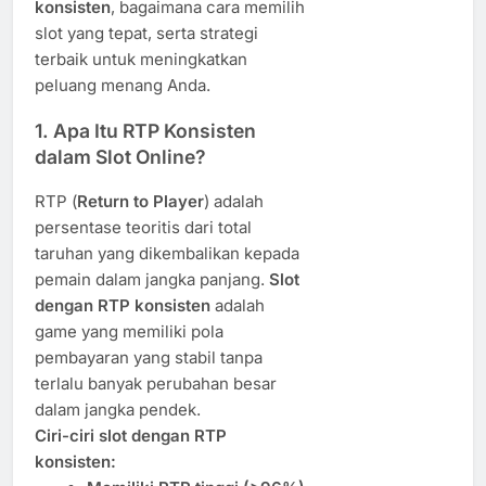
konsisten
, bagaimana cara memilih
slot yang tepat, serta strategi
terbaik untuk meningkatkan
peluang menang Anda.
1. Apa Itu RTP Konsisten
dalam Slot Online?
RTP (
Return to Player
) adalah
persentase teoritis dari total
taruhan yang dikembalikan kepada
pemain dalam jangka panjang.
Slot
dengan RTP konsisten
adalah
game yang memiliki pola
pembayaran yang stabil tanpa
terlalu banyak perubahan besar
dalam jangka pendek.
Ciri-ciri slot dengan RTP
konsisten: