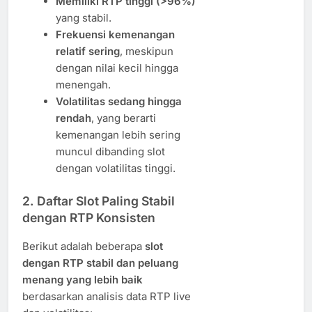
Memiliki RTP tinggi (>96%)
yang stabil.
Frekuensi kemenangan
relatif sering
, meskipun
dengan nilai kecil hingga
menengah.
Volatilitas sedang hingga
rendah
, yang berarti
kemenangan lebih sering
muncul dibanding slot
dengan volatilitas tinggi.
2. Daftar Slot Paling Stabil
dengan RTP Konsisten
Berikut adalah beberapa
slot
dengan RTP stabil dan peluang
menang yang lebih baik
berdasarkan analisis data RTP live