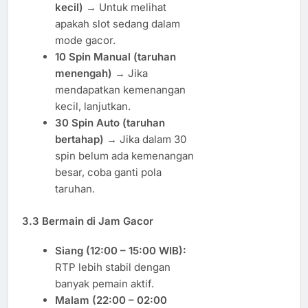
kecil)
→ Untuk melihat
apakah slot sedang dalam
mode gacor.
10 Spin Manual (taruhan
menengah)
→ Jika
mendapatkan kemenangan
kecil, lanjutkan.
30 Spin Auto (taruhan
bertahap)
→ Jika dalam 30
spin belum ada kemenangan
besar, coba ganti pola
taruhan.
3.3 Bermain di Jam Gacor
Siang (12:00 – 15:00 WIB):
RTP lebih stabil dengan
banyak pemain aktif.
Malam (22:00 – 02:00