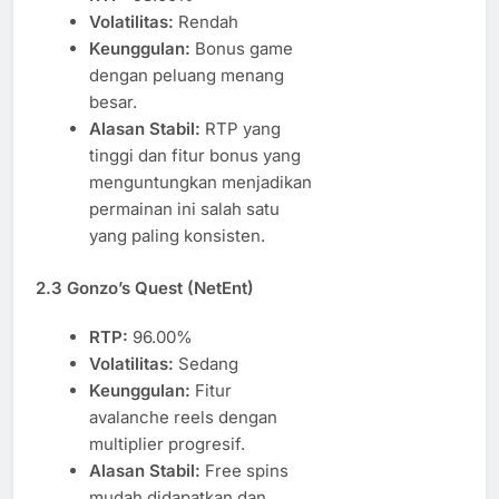
Volatilitas:
Rendah
Keunggulan:
Bonus game
dengan peluang menang
besar.
Alasan Stabil:
RTP yang
tinggi dan fitur bonus yang
menguntungkan menjadikan
permainan ini salah satu
yang paling konsisten.
2.3 Gonzo’s Quest (NetEnt)
RTP:
96.00%
Volatilitas:
Sedang
Keunggulan:
Fitur
avalanche reels dengan
multiplier progresif.
Alasan Stabil:
Free spins
mudah didapatkan dan