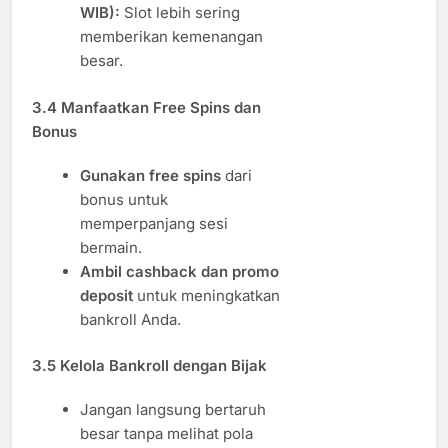
WIB):
Slot lebih sering
memberikan kemenangan
besar.
3.4 Manfaatkan Free Spins dan
Bonus
Gunakan free spins
dari
bonus untuk
memperpanjang sesi
bermain.
Ambil cashback dan promo
deposit
untuk meningkatkan
bankroll Anda.
3.5 Kelola Bankroll dengan Bijak
Jangan langsung bertaruh
besar tanpa melihat pola