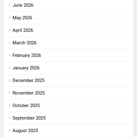
June 2026
May 2026
April 2026
March 2026
February 2026
January 2026
December 2025
November 2025
October 2025
September 2025
August 2025