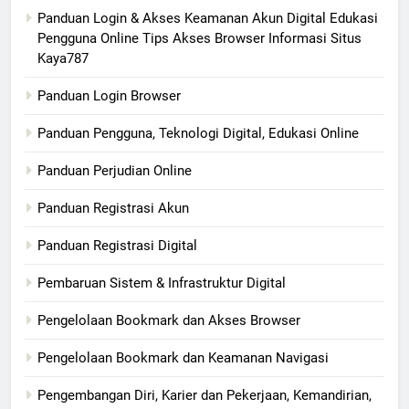
Panduan Login & Akses Keamanan Akun Digital Edukasi
Pengguna Online Tips Akses Browser Informasi Situs
Kaya787
Panduan Login Browser
Panduan Pengguna, Teknologi Digital, Edukasi Online
Panduan Perjudian Online
Panduan Registrasi Akun
Panduan Registrasi Digital
Pembaruan Sistem & Infrastruktur Digital
Pengelolaan Bookmark dan Akses Browser
Pengelolaan Bookmark dan Keamanan Navigasi
Pengembangan Diri, Karier dan Pekerjaan, Kemandirian,