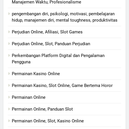
Manajemen Waktu, Profesionalisme
pengembangan diri, psikologi, motivasi, pembelajaran
hidup, manajemen diri, mental toughness, produktivitas
Perjudian Online, Afiliasi, Slot Games
Perjudian Online, Slot, Panduan Perjudian
Perkembangan Platform Digital dan Pengalaman
Pengguna
Permainan Kasino Online
Permainan Kasino, Slot Online, Game Bertema Horor
Permainan Online
Permainan Online, Panduan Slot
Permainan Online, Slot, Kasino Online