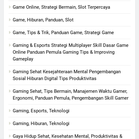
Game Online, Strategi Bermain, Slot Terpercaya
Game, Hiburan, Panduan, Slot
Game, Tips & Trik, Panduan Game, Strategi Game
Gaming & Esports Strategi Multiplayer Skill Dasar Game
Online Panduan Pemula Gaming Tips & Improving
Gameplay
Gaming Sehat Kesejahteraan Mental Pengembangan
Sosial Hiburan Digital Tips Produktivitas
Gaming Sehat, Tips Bermain, Manajemen Waktu Gamer,
Ergonomi, Panduan Pemula, Pengembangan Skill Gamer
Gaming, Esports, Teknologi
Gaming, Hiburan, Teknologi
Gaya Hidup Sehat, Kesehatan Mental, Produktivitas &