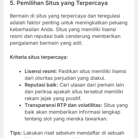
5. Pemilihan Situs yang Terpercaya
Bermain di situs yang terpercaya dan teregulasi
adalah faktor penting untuk meningkatkan peluang
keberhasilan Anda. Situs yang memiliki lisensi
resmi dan reputasi baik cenderung memberikan
pengalaman bermain yang adil.
Kriteria situs terpercaya:
Lisensi resmi:
Pastikan situs memiliki lisensi
dari otoritas perjudian yang diakui.
Reputasi baik:
Cari ulasan dari pemain lain
dan periksa apakah situs tersebut memiliki
rekam jejak yang positif.
Transparansi RTP dan volatilitas:
Situs yang
baik akan memberikan informasi lengkap
tentang slot yang mereka tawarkan.
Tips:
Lakukan riset sebelum mendaftar di sebuah