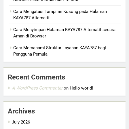
Cara Mengatasi Tampilan Kosong pada Halaman
KAYA787 Alternatif
Cara Menyimpan Halaman KAYA787 Alternatif secara
Aman di Browser
Cara Memahami Struktur Layanan KAYA787 bagi
Pengguna Pemula
Recent Comments
A WordPress Commenter
on
Hello world!
Archives
July 2026