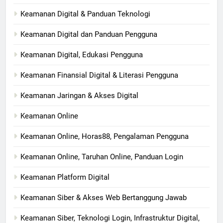
Keamanan Digital & Panduan Teknologi
Keamanan Digital dan Panduan Pengguna
Keamanan Digital, Edukasi Pengguna
Keamanan Finansial Digital & Literasi Pengguna
Keamanan Jaringan & Akses Digital
Keamanan Online
Keamanan Online, Horas88, Pengalaman Pengguna
Keamanan Online, Taruhan Online, Panduan Login
Keamanan Platform Digital
Keamanan Siber & Akses Web Bertanggung Jawab
Keamanan Siber, Teknologi Login, Infrastruktur Digital,