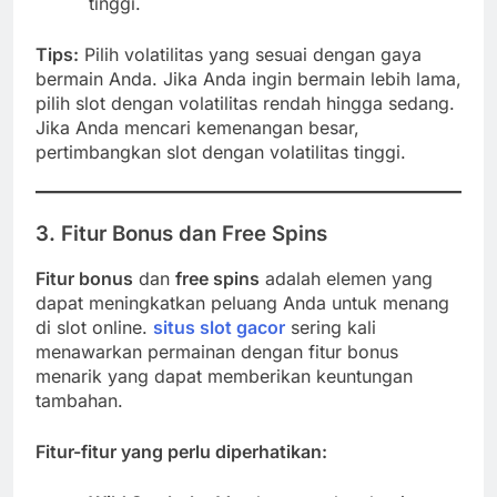
tinggi.
Tips:
Pilih volatilitas yang sesuai dengan gaya
bermain Anda. Jika Anda ingin bermain lebih lama,
pilih slot dengan volatilitas rendah hingga sedang.
Jika Anda mencari kemenangan besar,
pertimbangkan slot dengan volatilitas tinggi.
3. Fitur Bonus dan Free Spins
Fitur bonus
dan
free spins
adalah elemen yang
dapat meningkatkan peluang Anda untuk menang
di slot online.
situs slot gacor
sering kali
menawarkan permainan dengan fitur bonus
menarik yang dapat memberikan keuntungan
tambahan.
Fitur-fitur yang perlu diperhatikan: