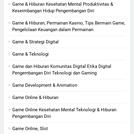
Game & Hiburan Kesehatan Mental Produktivitas &
Keseimbangan Hidup Pengembangan Diri
Game & Hiburan, Permainan Kasino, Tips Bermain Game,
Pengelolaan Keuangan dalam Permainan
Game & Strategi Digital
Game & Teknologi
Game dan Hiburan Komunitas Digital Etika Digital
Pengembangan Diri Teknologi dan Gaming
Game Development & Animation
Game Online & Hiburan
Game Online Kesehatan Mental Teknologi & Hiburan
Pengembangan Diri
Game Online, Slot