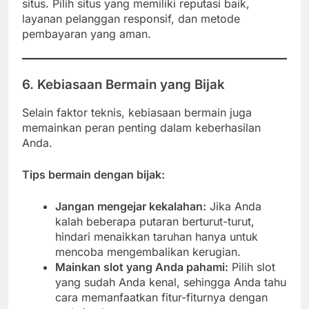
situs. Pilih situs yang memiliki reputasi baik,
layanan pelanggan responsif, dan metode
pembayaran yang aman.
6. Kebiasaan Bermain yang Bijak
Selain faktor teknis, kebiasaan bermain juga
memainkan peran penting dalam keberhasilan
Anda.
Tips bermain dengan bijak:
Jangan mengejar kekalahan:
Jika Anda
kalah beberapa putaran berturut-turut,
hindari menaikkan taruhan hanya untuk
mencoba mengembalikan kerugian.
Mainkan slot yang Anda pahami:
Pilih slot
yang sudah Anda kenal, sehingga Anda tahu
cara memanfaatkan fitur-fiturnya dengan