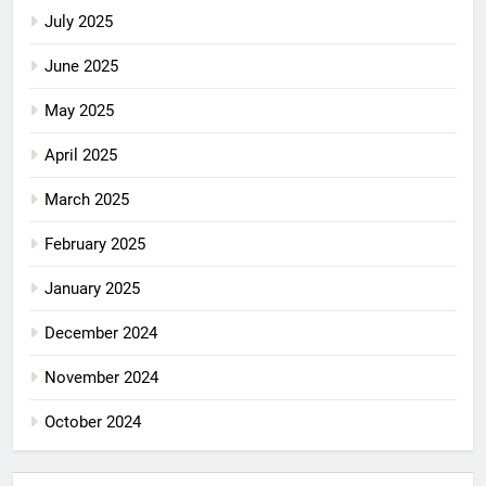
July 2025
June 2025
May 2025
April 2025
March 2025
February 2025
January 2025
December 2024
November 2024
October 2024