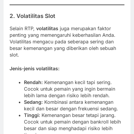
2. Volatilitas Slot
Selain RTP,
volatilitas
juga merupakan faktor
penting yang memengaruhi keberhasilan Anda.
Volatilitas mengacu pada seberapa sering dan
besar kemenangan yang diberikan oleh sebuah
slot.
Jenis-jenis volatilitas:
Rendah:
Kemenangan kecil tapi sering.
Cocok untuk pemain yang ingin bermain
lebih lama dengan risiko lebih rendah.
Sedang:
Kombinasi antara kemenangan
kecil dan besar dengan frekuensi sedang.
Tinggi:
Kemenangan besar tetapi jarang.
Cocok untuk pemain dengan bankroll lebih
besar dan siap menghadapi risiko lebih