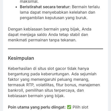
maksimal.
Beristirahat secara teratur:
Bermain terlalu
lama dapat menyebabkan kelelahan dan
pengambilan keputusan yang buruk.
Dengan kebiasaan bermain yang bijak, Anda
dapat menjaga saldo Anda tetap stabil dan
menikmati permainan tanpa tekanan.
Kesimpulan
Keberhasilan di situs slot gacor tidak hanya
bergantung pada keberuntungan. Ada sejumlah
faktor yang memengaruhi peluang menang,
termasuk RTP, volatilitas, fitur bonus, manajemen
bankroll, pemilihan situs terpercaya, dan
kebiasaan bermain yang bijak.
Poin utama yang perlu diingat:
Pilih slot