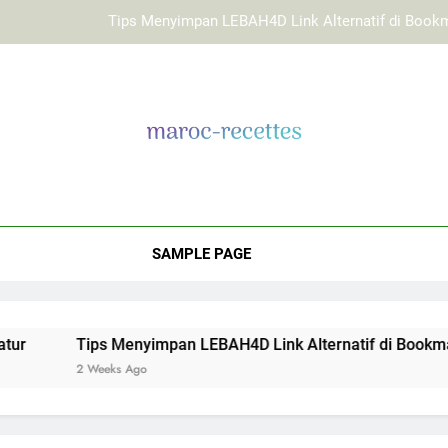
Tips Menyimpan LEBAH4D Link Alternatif di Book
Cara Mengatasi Tampilan Kos
Cara Menyimpan Halaman KAYA78
Tips Menyimpan EDWINSLOT Link Alternatif di Bookm
oc Recettes
Tips Menyimpan LEBAH4D Link Alternatif di Book
esep Tradisional Maroko Yang Lezat Di Maroc Recettes.
Cara Mengatasi Tampilan Kos
SAMPLE PAGE
Cara Menyimpan Halaman KAYA78
ips Menyimpan LEBAH4D Link Alternatif di Bookmark Browser
Weeks Ago