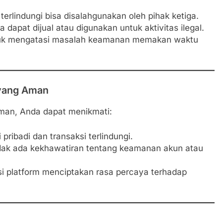
terlindungi bisa disalahgunakan oleh pihak ketiga.
 dapat dijual atau digunakan untuk aktivitas ilegal.
uk mengatasi masalah keamanan memakan waktu
 yang Aman
aman, Anda dapat menikmati:
 pribadi dan transaksi terlindungi.
ak ada kekhawatiran tentang keamanan akun atau
i platform menciptakan rasa percaya terhadap