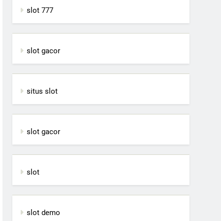
slot 777
slot gacor
situs slot
slot gacor
slot
slot demo