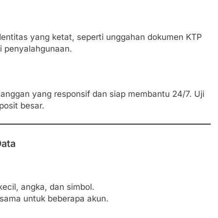
identitas yang ketat, seperti unggahan dokumen KTP
ri penyalahgunaan.
langgan yang responsif dan siap membantu 24/7. Uji
osit besar.
Data
ecil, angka, dan simbol.
 sama untuk beberapa akun.