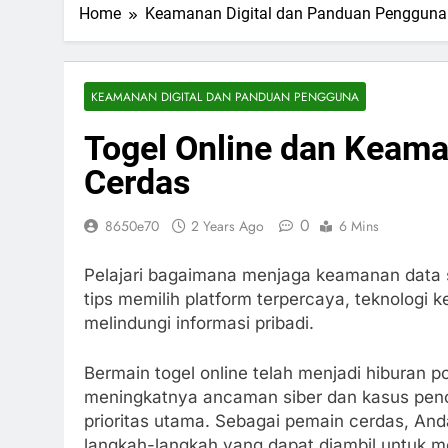
Home
Keamanan Digital dan Panduan Pengguna
KEAMANAN DIGITAL DAN PANDUAN PENGGUNA
Togel Online dan Keam
Cerdas
0
8650e70
2 Years Ago
6 Mins
Pelajari bagaimana menjaga keamanan data s
tips memilih platform terpercaya, teknologi
melindungi informasi pribadi.
Bermain togel online telah menjadi hiburan 
meningkatnya ancaman siber dan kasus penc
prioritas utama. Sebagai pemain cerdas, And
langkah-langkah yang dapat diambil untuk me