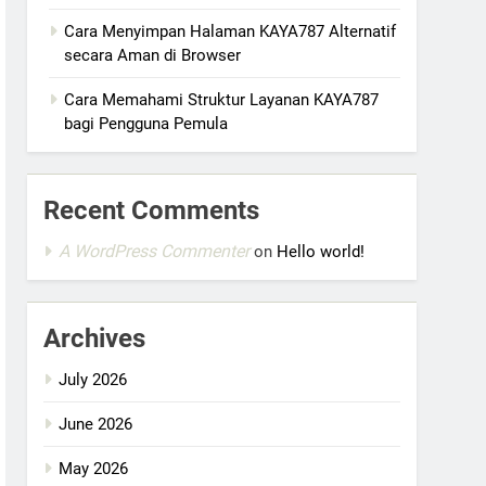
Cara Menyimpan Halaman KAYA787 Alternatif
secara Aman di Browser
Cara Memahami Struktur Layanan KAYA787
bagi Pengguna Pemula
Recent Comments
A WordPress Commenter
on
Hello world!
Archives
July 2026
June 2026
May 2026