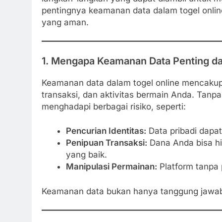
pentingnya keamanan data dalam togel onli
yang aman.
1. Mengapa Keamanan Data Penting da
Keamanan data dalam togel online mencakup p
transaksi, dan aktivitas bermain Anda. Tan
menghadapi berbagai risiko, seperti:
Pencurian Identitas:
Data pribadi dapat
Penipuan Transaksi:
Dana Anda bisa hil
yang baik.
Manipulasi Permainan:
Platform tanpa 
Keamanan data bukan hanya tanggung jawab p