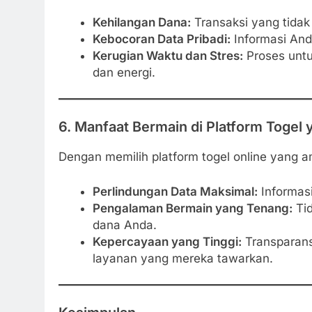
Kehilangan Dana:
Transaksi yang tidak 
Kebocoran Data Pribadi:
Informasi Anda
Kerugian Waktu dan Stres:
Proses unt
dan energi.
6. Manfaat Bermain di Platform Togel
Dengan memilih platform togel online yang 
Perlindungan Data Maksimal:
Informasi
Pengalaman Bermain yang Tenang:
Tid
dana Anda.
Kepercayaan yang Tinggi:
Transparans
layanan yang mereka tawarkan.