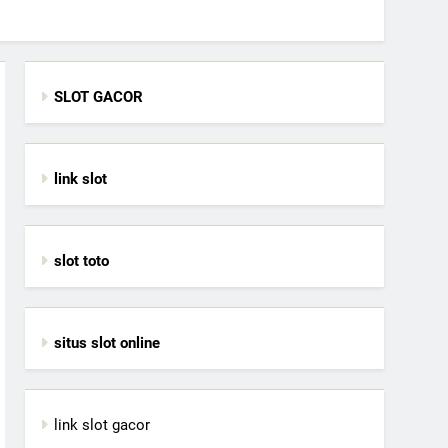
SLOT GACOR
link slot
slot toto
situs slot online
link slot gacor