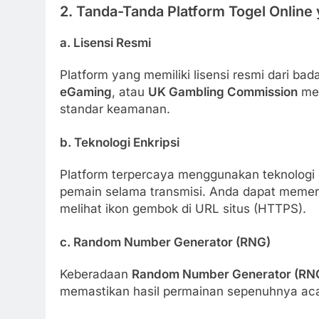
2. Tanda-Tanda Platform Togel Onlin
a. Lisensi Resmi
Platform yang memiliki lisensi resmi dari bad
eGaming
, atau
UK Gambling Commission
men
standar keamanan.
b. Teknologi Enkripsi
Platform terpercaya menggunakan teknologi e
pemain selama transmisi. Anda dapat memer
melihat ikon gembok di URL situs (HTTPS).
c. Random Number Generator (RNG)
Keberadaan
Random Number Generator (RN
memastikan hasil permainan sepenuhnya aca