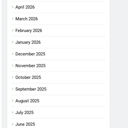
April 2026
March 2026
February 2026
January 2026
December 2025
November 2025
October 2025
September 2025
August 2025
July 2025
June 2025